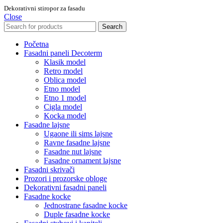
Dekorativni stiropor za fasadu
Close
Search
Početna
Fasadni paneli Decoterm
Klasik model
Retro model
Oblica model
Etno model
Etno 1 model
Cigla model
Kocka model
Fasadne lajsne
Ugaone ili sims lajsne
Ravne fasadne lajsne
Fasadne nut lajsne
Fasadne ornament lajsne
Fasadni skrivači
Prozori i prozorske obloge
Dekorativni fasadni paneli
Fasadne kocke
Jednostrane fasadne kocke
Duple fasadne kocke