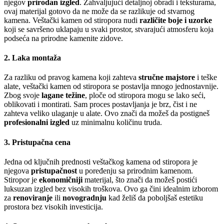
njegov
prirodan izgled
. Zahvaljujući detaljnoj obradi i teksturama,
ovaj materijal gotovo da ne može da se razlikuje od stvarnog
kamena. Veštački kamen od stiropora nudi
različite boje i uzorke
koji se savršeno uklapaju u svaki prostor, stvarajući atmosferu koja
podseća na prirodne kamenite zidove.
2.
Laka montaža
Za razliku od pravog kamena koji zahteva
stručne majstore
i teške
alate, veštački kamen od stiropora se postavlja mnogo jednostavnije.
Zbog svoje
lagane težine
, ploče od stiropora mogu se lako seći,
oblikovati i montirati. Sam proces postavljanja je brz, čist i ne
zahteva veliko ulaganje u alate. Ovo znači da možeš da postigneš
profesionalni izgled
uz minimalnu količinu truda.
3.
Pristupačna cena
Jedna od ključnih prednosti veštačkog kamena od stiropora je
njegova
pristupačnost
u poređenju sa prirodnim kamenom.
Stiropor je
ekonomičniji
materijal, što znači da možeš postići
luksuzan izgled bez visokih troškova. Ovo ga čini idealnim izborom
za
renoviranje
ili
novogradnju
kad želiš da poboljšaš estetiku
prostora bez visokih investicija.