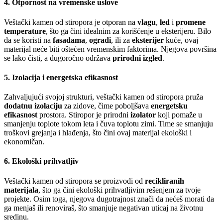
4.
Otpornost na vremenske uslove
Veštački kamen od stiropora je otporan na
vlagu
,
led
i
promene
temperature
, što ga čini idealnim za korišćenje u eksterijeru. Bilo
da se koristi na
fasadama
,
ogradi
, ili za
eksterijer
kuće, ovaj
materijal neće biti oštećen vremenskim faktorima. Njegova površina
se lako čisti, a dugoročno održava
prirodni izgled
.
5.
Izolacija i energetska efikasnost
Zahvaljujući svojoj strukturi, veštački kamen od stiropora pruža
dodatnu izolaciju
za zidove, čime poboljšava
energetsku
efikasnost
prostora. Stiropor je prirodni
izolator
koji pomaže u
smanjenju toplote tokom leta i čuva toplotu zimi. Time se smanjuju
troškovi grejanja i hlađenja, što čini ovaj materijal ekološki i
ekonomičan.
6.
Ekološki prihvatljiv
Veštački kamen od stiropora se proizvodi od
recikliranih
materijala
, što ga čini ekološki prihvatljivim rešenjem za tvoje
projekte. Osim toga, njegova dugotrajnost znači da nećeš morati da
ga menjaš ili renoviraš, što smanjuje negativan uticaj na životnu
sredinu.