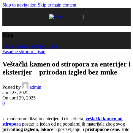
Skip to navigation
Skip to main content
Blog
Home
/
Fasadne stiropor lajsne
Fasadne stiropor lajsne
Veštački kamen od stiropora za enterijer i
eksterijer – prirodan izgled bez muke
Posted by
admin
april 23, 2025
On april 29, 2025
0
U modernom dizajnu enterijera i eksterijera,
veštački kamen od
stiropora
postao je jedan od najpopularnijih materijala zbog svog
prirodnog izgleda
,
lakoće
u postavljanju, i
pristupačne cene
. Bilo