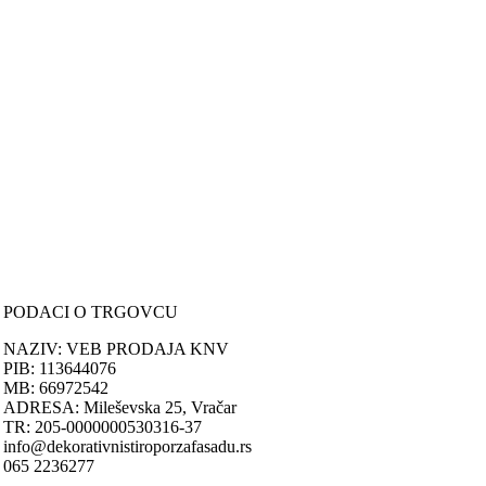
Svi artikli prikazani na sajtu su deo naše ponude i ne podrazumeva da
su dostupni u svakom trenutku.
ONLINE KUPOVINA
Uputstvo za online kupovinu
Uslovi online kupovine
Reklamacije
PORUČIVANJE I DOSTAVA
Načini plaćanja
Načini isporuke
Politika privatnosti
PODACI O TRGOVCU
NAZIV: VEB PRODAJA KNV
PIB: 113644076
MB: 66972542
ADRESA: Mileševska 25, Vračar
TR: 205-0000000530316-37
info@dekorativnistiroporzafasadu.rs
065 2236277