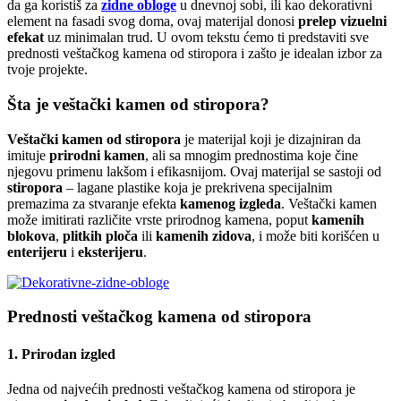
da ga koristiš za
zidne obloge
u dnevnoj sobi, ili kao dekorativni
element na fasadi svog doma, ovaj materijal donosi
prelep vizuelni
efekat
uz minimalan trud. U ovom tekstu ćemo ti predstaviti sve
prednosti veštačkog kamena od stiropora i zašto je idealan izbor za
tvoje projekte.
Šta je veštački kamen od stiropora?
Veštački kamen od stiropora
je materijal koji je dizajniran da
imituje
prirodni kamen
, ali sa mnogim prednostima koje čine
njegovu primenu lakšom i efikasnijom. Ovaj materijal se sastoji od
stiropora
– lagane plastike koja je prekrivena specijalnim
premazima za stvaranje efekta
kamenog izgleda
. Veštački kamen
može imitirati različite vrste prirodnog kamena, poput
kamenih
blokova
,
plitkih ploča
ili
kamenih zidova
, i može biti korišćen u
enterijeru
i
eksterijeru
.
Prednosti veštačkog kamena od stiropora
1.
Prirodan izgled
Jedna od najvećih prednosti veštačkog kamena od stiropora je