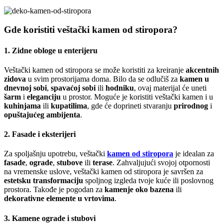
Gde koristiti veštački kamen od stiropora?
1.
Zidne obloge u enterijeru
Veštački kamen od stiropora se može koristiti za kreiranje
akcentnih
zidova
u svim prostorijama doma. Bilo da se odlučiš za
kamen u
dnevnoj sobi
,
spavaćoj sobi
ili
hodniku
, ovaj materijal će uneti
šarm
i
eleganciju
u prostor. Moguće je koristiti veštački kamen i u
kuhinjama
ili
kupatilima
, gde će doprineti stvaranju
prirodnog
i
opuštajućeg ambijenta
.
2.
Fasade i eksterijeri
Za spoljašnju upotrebu, veštački
kamen od stiropora
je idealan za
fasade
,
ograde
,
stubove
ili
terase
. Zahvaljujući svojoj otpornosti
na vremenske uslove, veštački kamen od stiropora je savršen za
estetsku transformaciju
spoljnog izgleda tvoje kuće ili poslovnog
prostora. Takođe je pogodan za
kamenje oko bazena
ili
dekorativne elemente u vrtovima
.
3.
Kamene ograde i stubovi