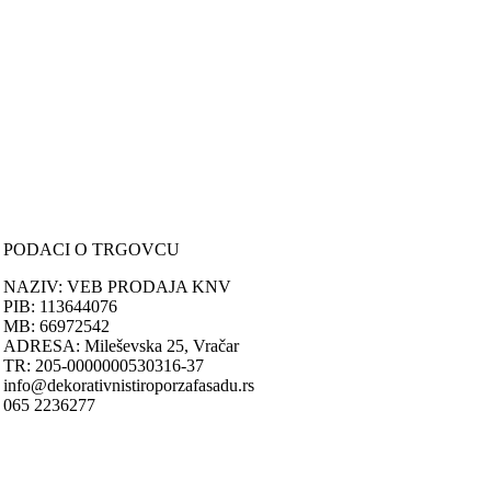
ONLINE KUPOVINA
Uputstvo za online kupovinu
Uslovi online kupovine
Reklamacije
PORUČIVANJE I DOSTAVA
Načini plaćanja
Načini isporuke
Politika privatnosti
PODACI O TRGOVCU
NAZIV: VEB PRODAJA KNV
PIB: 113644076
MB: 66972542
ADRESA: Mileševska 25, Vračar
TR: 205-0000000530316-37
info@dekorativnistiroporzafasadu.rs
065 2236277
Nastojimo da budemo što precizniji u opisu proizvoda, prikazu slika i
samih cena, ali ne možemo garantovati da su sve informacije kompletn
i bez grešaka.