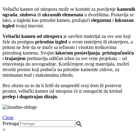
Veštački kamen od stiropora može se koristiti za pravljenje
kamenih
ograda
,
stubova
ili
ukrasnih elemenata
u dvorištima. Postavlja se
lako, a izgleda kao prirodni kamen, pružajući
elegantan
i
luksuzan
izgled
tvojoj imovini.
Veštački kamen od stiropora
je savršen materijal za sve one koji
žele da postignu
prirodan izgled
u svom enterijeru ili eksterijeru, a
pritom ne žele da se muče sa težinom i visokim troškovima
prirodnog kamena. Svojim
lakoćom postavljanja
,
pristupačnošću
i
trajanjem
predstavlja odličan izbor za sve vrste projekata – od
renoviranja do novogradnje. Korišćenjem ovog materijala, možeš
stvoriti prostor koji podseća na prirodne kamenite zidove, uz
minimalan trud i maksimalnu uštedu.
Bez obzira na to da li želiš da unaprediš svoj dom ili poslovni
prostor, veštački kamen od stiropora će ti omogućiti da kreiraš
prelep i dugotrajan dizajn
.
Close
Pretraga
×