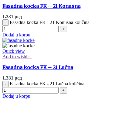
Fasadna kocka FK – 21 Konusna
1.331
рсд
Fasadna kocka FK - 21 Konusna količina
Dodaj u korpu
Quick view
Add to wishlist
Fasadna kocka FK – 21 Lučna
1.331
рсд
Fasadna kocka FK - 21 Lučna količina
Dodaj u korpu
ONLINE KUPOVINA
Uputstvo za online kupovinu
Uslovi online kupovine
Reklamacije