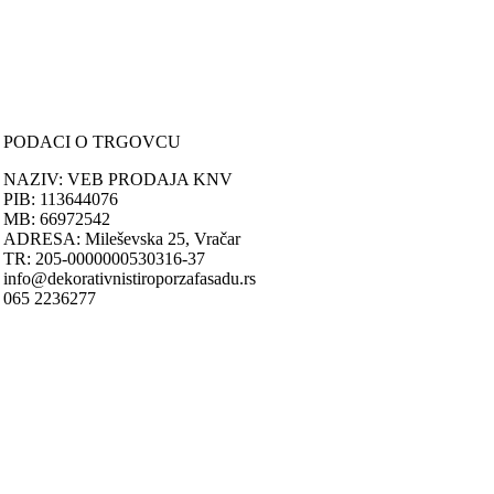
PORUČIVANJE I DOSTAVA
Načini plaćanja
Načini isporuke
Politika privatnosti
PODACI O TRGOVCU
NAZIV: VEB PRODAJA KNV
PIB: 113644076
MB: 66972542
ADRESA: Mileševska 25, Vračar
TR: 205-0000000530316-37
info@dekorativnistiroporzafasadu.rs
065 2236277
Nastojimo da budemo što precizniji u opisu proizvoda, prikazu slika i
samih cena, ali ne možemo garantovati da su sve informacije kompletn
i bez grešaka.
Svi artikli prikazani na sajtu su deo naše ponude i ne podrazumeva da
su dostupni u svakom trenutku.
ONLINE KUPOVINA
Uputstvo za online kupovinu