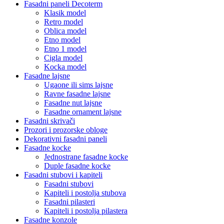
Fasadni paneli Decoterm
Klasik model
Retro model
Oblica model
Etno model
Etno 1 model
Cigla model
Kocka model
Fasadne lajsne
Ugaone ili sims lajsne
Ravne fasadne lajsne
Fasadne nut lajsne
Fasadne ornament lajsne
Fasadni skrivači
Prozori i prozorske obloge
Dekorativni fasadni paneli
Fasadne kocke
Jednostrane fasadne kocke
Duple fasadne kocke
Fasadni stubovi i kapiteli
Fasadni stubovi
Kapiteli i postolja stubova
Fasadni pilasteri
Kapiteli i postolja pilastera
Fasadne konzole