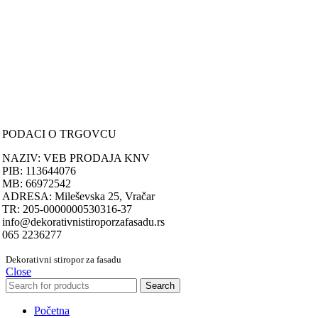
Uslovi online kupovine
Reklamacije
PORUČIVANJE I DOSTAVA
Načini plaćanja
Načini isporuke
Politika privatnosti
PODACI O TRGOVCU
NAZIV: VEB PRODAJA KNV
PIB: 113644076
MB: 66972542
ADRESA: Mileševska 25, Vračar
TR: 205-0000000530316-37
info@dekorativnistiroporzafasadu.rs
065 2236277
Dekorativni stiropor za fasadu
Close
Search
Početna