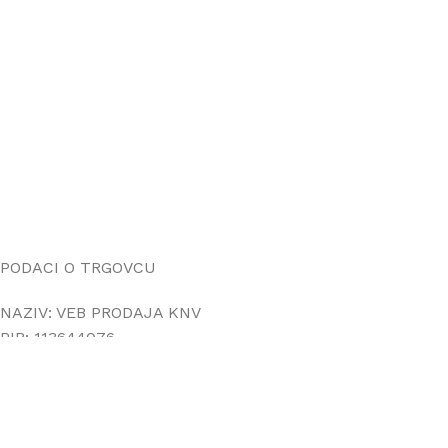
Uputstvo za online kupovinu
Uslovi online kupovine
Reklamacije
PORUČIVANJE I DOSTAVA
Načini plaćanja
Načini isporuke
Politika privatnosti
PODACI O TRGOVCU
NAZIV: VEB PRODAJA KNV
PIB: 113644076
MB: 66972542
ADRESA: Mileševska 25, Vračar
TR: 205-0000000530316-37
info@dekorativnistiroporzafasadu.rs