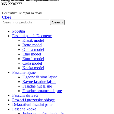
065 2236277
Dekorativni stiropor za fasadu
Close
Search
Početna
Fasadni paneli Decoterm
Klasik model
Retro model
Oblica model
Etno model
Etno 1 model
Cigla model
Kocka model
Fasadne lajsne
Ugaone ili sims lajsne
Ravne fasadne lajsne
Fasadne nut lajsne
Fasadne ornament lajsne
Fasadni skrivači
Prozori i prozorske obloge
Dekorativni fasadni paneli
Fasadne kocke
Jednostrane fasadne kocke