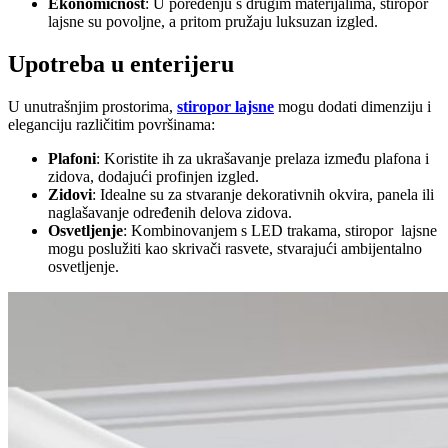
Ekonomičnost
: U poređenju s drugim materijalima, stiropor
lajsne su povoljne, a pritom pružaju luksuzan izgled.
Upotreba u enterijeru
U unutrašnjim prostorima,
stiropor lajsne
mogu dodati dimenziju i
eleganciju različitim površinama:
Plafoni
: Koristite ih za ukrašavanje prelaza između plafona i
zidova, dodajući profinjen izgled.
Zidovi
: Idealne su za stvaranje dekorativnih okvira, panela ili
naglašavanje određenih delova zidova.
Osvetljenje
: Kombinovanjem s LED trakama, stiropor lajsne
mogu poslužiti kao skrivači rasvete, stvarajući ambijentalno
osvetljenje.