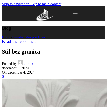
Skip to navigation
Skip to main content
Blog
Home
/
Fasadne stiropor lajsne
Fasadne stiropor lajsne
Stil bez granica
Posted by
admin
decembar 5, 2024
On decembar 4, 2024
0