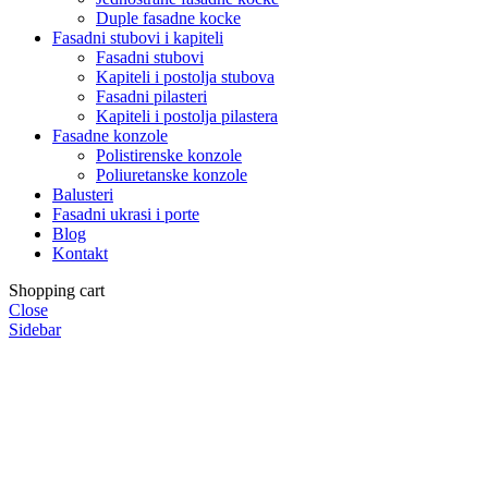
Duple fasadne kocke
Fasadni stubovi i kapiteli
Fasadni stubovi
Kapiteli i postolja stubova
Fasadni pilasteri
Kapiteli i postolja pilastera
Fasadne konzole
Polistirenske konzole
Poliuretanske konzole
Balusteri
Fasadni ukrasi i porte
Blog
Kontakt
Shopping cart
Close
Sidebar