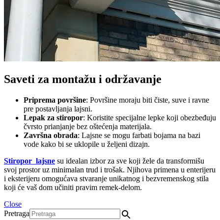
Saveti za montažu i održavanje
Priprema površine
: Površine moraju biti čiste, suve i ravne
pre postavljanja lajsni.
Lepak za stiropor
: Koristite specijalne lepke koji obezbeđuju
čvrsto prianjanje bez oštećenja materijala.
Završna obrada
: Lajsne se mogu farbati bojama na bazi
vode kako bi se uklopile u željeni dizajn.
Stiropor lajsne
su idealan izbor za sve koji žele da transformišu
svoj prostor uz minimalan trud i trošak. Njihova primena u enterijeru
i eksterijeru omogućava stvaranje unikatnog i bezvremenskog stila
koji će vaš dom učiniti pravim remek-delom.
Close
Pretraga