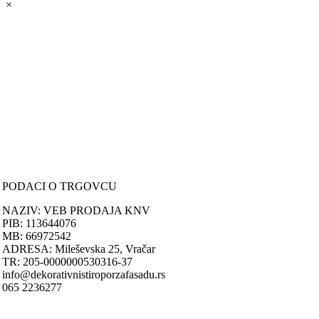
×
ONLINE KUPOVINA
Uputstvo za online kupovinu
Uslovi online kupovine
Reklamacije
PORUČIVANJE I DOSTAVA
Načini plaćanja
Načini isporuke
Politika privatnosti
PODACI O TRGOVCU
NAZIV: VEB PRODAJA KNV
PIB: 113644076
MB: 66972542
ADRESA: Mileševska 25, Vračar
TR: 205-0000000530316-37
info@dekorativnistiroporzafasadu.rs
065 2236277
Nastojimo da budemo što precizniji u opisu proizvoda, prikazu slika i