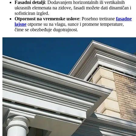
Fasadni detalji
: Dodavanjem horizontalnih ili vertikalnih
ukrasnih elemenata na zidove, fasadi možete dati dinamičan i
sofisticiran izgled.
Otpornost na vremenske uslove
: Posebno tretirane
fasadne
lajsne
otporne su na vlagu, sunce i promene temperature,
čime se obezbeđuje dugotrajnost.