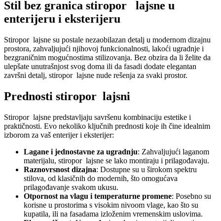
Stil bez granica stiropor lajsne u
enterijeru i eksterijeru
Stiropor lajsne su postale nezaobilazan detalj u modernom dizajnu
prostora, zahvaljujući njihovoj funkcionalnosti, lakoći ugradnje i
bezgraničnim mogućnostima stilizovanja. Bez obzira da li želite da
ulepšate unutrašnjost svog doma ili da fasadi dodate elegantan
završni detalj, stiropor lajsne nude rešenja za svaki prostor.
Prednosti stiropor lajsni
Stiropor lajsne predstavljaju savršenu kombinaciju estetike i
praktičnosti. Evo nekoliko ključnih prednosti koje ih čine idealnim
izborom za vaš enterijer i eksterijer:
Lagane i jednostavne za ugradnju
: Zahvaljujući laganom
materijalu, stiropor lajsne se lako montiraju i prilagođavaju.
Raznovrsnost dizajna
: Dostupne su u širokom spektru
stilova, od klasičnih do modernih, što omogućava
prilagođavanje svakom ukusu.
Otpornost na vlagu i temperaturne promene
: Posebno su
korisne u prostorima s visokim nivoom vlage, kao što su
kupatila, ili na fasadama izloženim vremenskim uslovima.