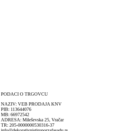
samih cena, ali ne možemo garantovati da su sve informacije kompletn
i bez grešaka.
Svi artikli prikazani na sajtu su deo naše ponude i ne podrazumeva da
su dostupni u svakom trenutku.
ONLINE KUPOVINA
Uputstvo za online kupovinu
Uslovi online kupovine
Reklamacije
PORUČIVANJE I DOSTAVA
Načini plaćanja
Načini isporuke
Politika privatnosti
PODACI O TRGOVCU
NAZIV: VEB PRODAJA KNV
PIB: 113644076
MB: 66972542
ADRESA: Mileševska 25, Vračar
TR: 205-0000000530316-37
info@dekorativnistiroporzafasadu.rs