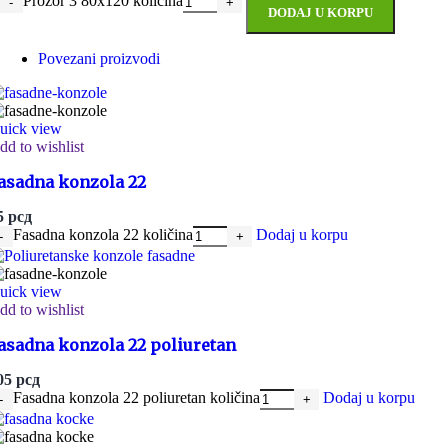
Prozor 3 80x120 količina
DODAJ U KORPU
Povezani proizvodi
uick view
dd to wishlist
asadna konzola 22
5
рсд
Fasadna konzola 22 količina
Dodaj u korpu
uick view
dd to wishlist
asadna konzola 22 poliuretan
05
рсд
Fasadna konzola 22 poliuretan količina
Dodaj u korpu