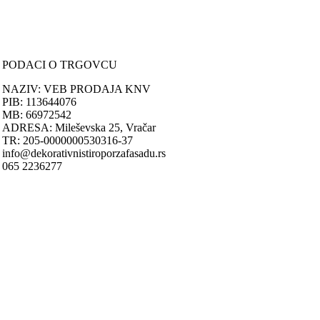
Načini plaćanja
Načini isporuke
Politika privatnosti
PODACI O TRGOVCU
NAZIV: VEB PRODAJA KNV
PIB: 113644076
MB: 66972542
ADRESA: Mileševska 25, Vračar
TR: 205-0000000530316-37
info@dekorativnistiroporzafasadu.rs
065 2236277
Nastojimo da budemo što precizniji u opisu proizvoda, prikazu slika i
samih cena, ali ne možemo garantovati da su sve informacije kompletn
i bez grešaka.
Svi artikli prikazani na sajtu su deo naše ponude i ne podrazumeva da
su dostupni u svakom trenutku.
ONLINE KUPOVINA
Uputstvo za online kupovinu
Uslovi online kupovine
Reklamacije