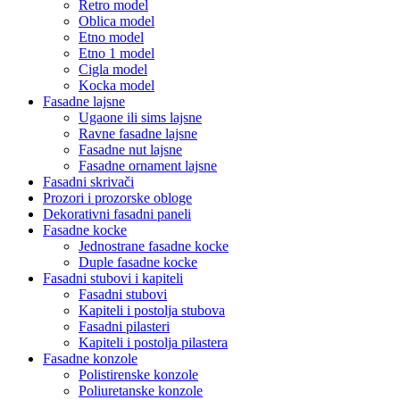
Retro model
Oblica model
Etno model
Etno 1 model
Cigla model
Kocka model
Fasadne lajsne
Ugaone ili sims lajsne
Ravne fasadne lajsne
Fasadne nut lajsne
Fasadne ornament lajsne
Fasadni skrivači
Prozori i prozorske obloge
Dekorativni fasadni paneli
Fasadne kocke
Jednostrane fasadne kocke
Duple fasadne kocke
Fasadni stubovi i kapiteli
Fasadni stubovi
Kapiteli i postolja stubova
Fasadni pilasteri
Kapiteli i postolja pilastera
Fasadne konzole
Polistirenske konzole
Poliuretanske konzole