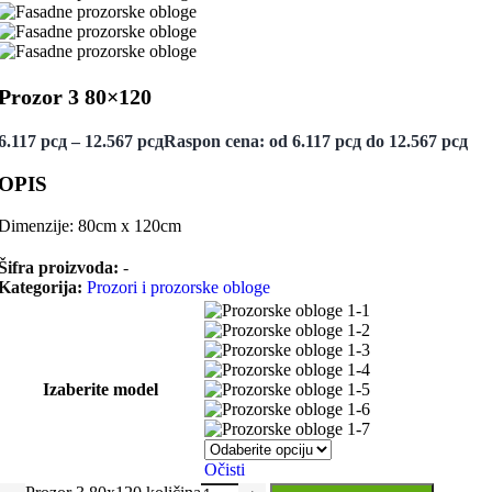
Prozor 3 80×120
6.117
рсд
–
12.567
рсд
Raspon cena: od 6.117 рсд do 12.567 рсд
OPIS
Dimenzije: 80cm x 120cm
Šifra proizvoda:
-
Kategorija:
Prozori i prozorske obloge
1-1
1-2
1-3
1-4
Izaberite model
1-5
1-6
1-7
Očisti