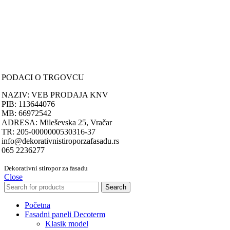
PORUČIVANJE I DOSTAVA
Načini plaćanja
Načini isporuke
Politika privatnosti
PODACI O TRGOVCU
NAZIV: VEB PRODAJA KNV
PIB: 113644076
MB: 66972542
ADRESA: Mileševska 25, Vračar
TR: 205-0000000530316-37
info@dekorativnistiroporzafasadu.rs
065 2236277
Dekorativni stiropor za fasadu
Close
Search
Početna
Fasadni paneli Decoterm
Klasik model