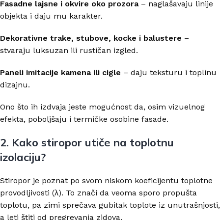
Fasadne lajsne i okvire oko prozora
– naglašavaju linije
objekta i daju mu karakter.
Dekorativne trake, stubove, kocke i balustere
–
stvaraju luksuzan ili rustičan izgled.
Paneli imitacije kamena ili cigle
– daju teksturu i toplinu
dizajnu.
Ono što ih izdvaja jeste mogućnost da, osim vizuelnog
efekta, poboljšaju i termičke osobine fasade.
2. Kako stiropor utiče na toplotnu
izolaciju?
Stiropor je poznat po svom niskom koeficijentu toplotne
provodljivosti (λ). To znači da veoma sporo propušta
toplotu, pa zimi sprečava gubitak toplote iz unutrašnjosti,
a leti štiti od pregrevanja zidova.