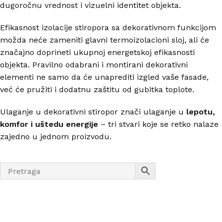
dugoročnu vrednost i vizuelni identitet objekta.
Efikasnost izolacije stiropora sa dekorativnom funkcijom
možda neće zameniti glavni termoizolacioni sloj, ali će
značajno doprineti ukupnoj energetskoj efikasnosti
objekta. Pravilno odabrani i montirani dekorativni
elementi ne samo da će unaprediti izgled vaše fasade,
već će pružiti i dodatnu zaštitu od gubitka toplote.
Ulaganje u dekorativni stiropor znači ulaganje u
lepotu,
komfor i uštedu energije
– tri stvari koje se retko nalaze
zajedno u jednom proizvodu.
Nastojimo da budemo što precizniji u opisu proizvoda,
prikazu slika i samih cena, ali ne možemo garantovati da
su sve informacije kompletne i bez grešaka.