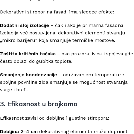
Dekorativni stiropor na fasadi ima sledeće efekte:
Dodatni sloj izolacije
– čak i ako je primarna fasadna
izolacija već postavljena, dekorativni elementi stvaraju
„mikro barijeru“ koja smanjuje termičke mostove.
Zaštita kritičnih tačaka
– oko prozora, ivica i spojeva gde
često dolazi do gubitka toplote.
Smanjenje kondenzacije
– održavanjem temperature
spoljne površine zida smanjuje se mogućnost stvaranja
vlage i buđi.
3. Efikasnost u brojkama
Efikasnost zavisi od debljine i gustine stiropora:
Debljina 2–4 cm
dekorativnog elementa može doprineti