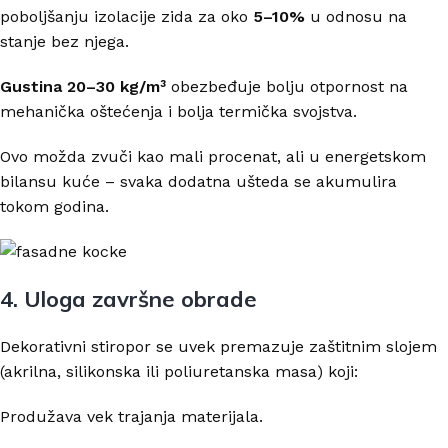
poboljšanju izolacije zida za oko
5–10%
u odnosu na
stanje bez njega.
Gustina 20–30 kg/m³
obezbeđuje bolju otpornost na
mehanička oštećenja i bolja termička svojstva.
Ovo možda zvuči kao mali procenat, ali u energetskom
bilansu kuće – svaka dodatna ušteda se akumulira
tokom godina.
4. Uloga završne obrade
Dekorativni stiropor se uvek premazuje zaštitnim slojem
(akrilna, silikonska ili poliuretanska masa) koji:
Produžava vek trajanja materijala.