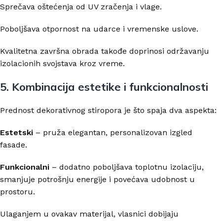
Sprečava oštećenja od UV zračenja i vlage.
Poboljšava otpornost na udarce i vremenske uslove.
Kvalitetna završna obrada takođe doprinosi održavanju
izolacionih svojstava kroz vreme.
5. Kombinacija estetike i funkcionalnosti
Prednost dekorativnog stiropora je što spaja dva aspekta:
Estetski
– pruža elegantan, personalizovan izgled
fasade.
Funkcionalni
– dodatno poboljšava toplotnu izolaciju,
smanjuje potrošnju energije i povećava udobnost u
prostoru.
Ulaganjem u ovakav materijal, vlasnici dobijaju