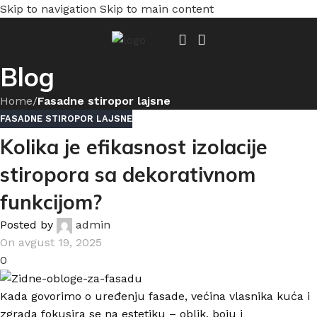
Skip to navigation
Skip to main content
Blog
Home
/
Fasadne stiropor lajsne
FASADNE STIROPOR LAJSNE
Kolika je efikasnost izolacije
stiropora sa dekorativnom
funkcijom?
Posted by
admin
On avgust 19, 2025
0
Kada govorimo o uređenju fasade, većina vlasnika kuća i
zgrada fokusira se na estetiku – oblik, boju i