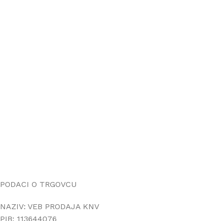
Svi artikli prikazani na sajtu su deo naše ponude i ne
podrazumeva da su dostupni u svakom trenutku.
ONLINE KUPOVINA
Uputstvo za online kupovinu
Uslovi online kupovine
Reklamacije
PORUČIVANJE I DOSTAVA
Načini plaćanja
Načini isporuke
Politika privatnosti
PODACI O TRGOVCU
NAZIV: VEB PRODAJA KNV
PIB: 113644076