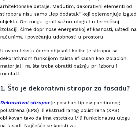
arhitektonske detalje. Međutim, dekorativni elementi od
stiropora nisu samo „lep dodatak“ koji oplemenjuje izgled
objekta. Oni mogu igrati važnu ulogu i u termičkoj
izolaciji, čime doprinose energetskoj efikasnosti, uštedi na
računima i povećanju udobnosti u prostoru.
U ovom tekstu ćemo objasniti koliko je stiropor sa
dekorativnom funkcijom zaista efikasan kao izolacioni
materijal i na šta treba obratiti pažnju pri izboru i
montaži.
1. Šta je dekorativni stiropor za fasadu?
Dekorativni stiropor
je poseban tip ekspandiranog
polistirena (EPS) ili ekstrudiranog polistirena (XPS)
oblikovan tako da ima estetsku i/ili funkcionalnu ulogu
na fasadi. Najčešće se koristi za: