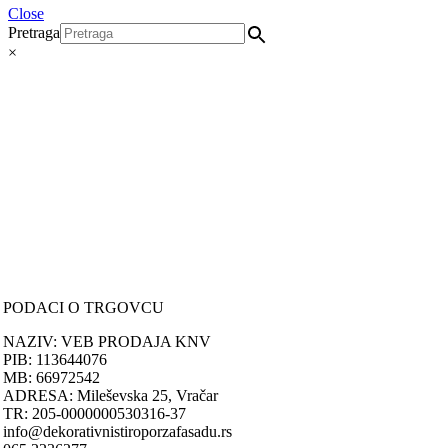
Close
Pretraga
×
ONLINE KUPOVINA
Uputstvo za online kupovinu
Uslovi online kupovine
Reklamacije
PORUČIVANJE I DOSTAVA
Načini plaćanja
Načini isporuke
Politika privatnosti
PODACI O TRGOVCU
NAZIV: VEB PRODAJA KNV
PIB: 113644076
MB: 66972542
ADRESA: Mileševska 25, Vračar
TR: 205-0000000530316-37
info@dekorativnistiroporzafasadu.rs