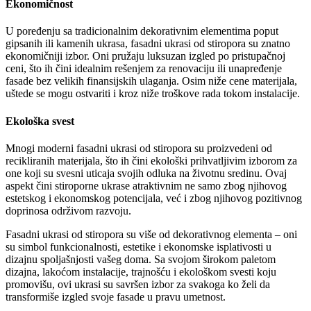
Ekonomičnost
U poređenju sa tradicionalnim dekorativnim elementima poput
gipsanih ili kamenih ukrasa, fasadni ukrasi od stiropora su znatno
ekonomičniji izbor. Oni pružaju luksuzan izgled po pristupačnoj
ceni, što ih čini idealnim rešenjem za renovaciju ili unapređenje
fasade bez velikih finansijskih ulaganja. Osim niže cene materijala,
uštede se mogu ostvariti i kroz niže troškove rada tokom instalacije.
Ekološka svest
Mnogi moderni fasadni ukrasi od stiropora su proizvedeni od
recikliranih materijala, što ih čini ekološki prihvatljivim izborom za
one koji su svesni uticaja svojih odluka na životnu sredinu. Ovaj
aspekt čini stiroporne ukrase atraktivnim ne samo zbog njihovog
estetskog i ekonomskog potencijala, već i zbog njihovog pozitivnog
doprinosa održivom razvoju.
Fasadni ukrasi od stiropora su više od dekorativnog elementa – oni
su simbol funkcionalnosti, estetike i ekonomske isplativosti u
dizajnu spoljašnjosti vašeg doma. Sa svojom širokom paletom
dizajna, lakoćom instalacije, trajnošću i ekološkom svesti koju
promovišu, ovi ukrasi su savršen izbor za svakoga ko želi da
transformiše izgled svoje fasade u pravu umetnost.