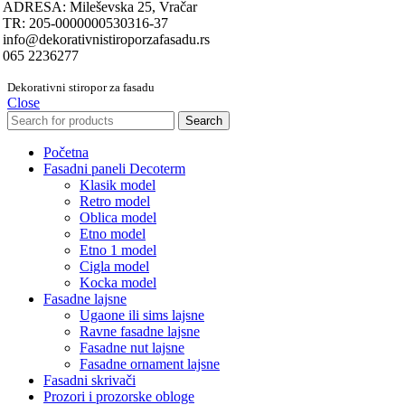
ADRESA: Mileševska 25, Vračar
TR: 205-0000000530316-37
info@dekorativnistiroporzafasadu.rs
065 2236277
Dekorativni stiropor za fasadu
Close
Search
Početna
Fasadni paneli Decoterm
Klasik model
Retro model
Oblica model
Etno model
Etno 1 model
Cigla model
Kocka model
Fasadne lajsne
Ugaone ili sims lajsne
Ravne fasadne lajsne
Fasadne nut lajsne
Fasadne ornament lajsne
Fasadni skrivači
Prozori i prozorske obloge