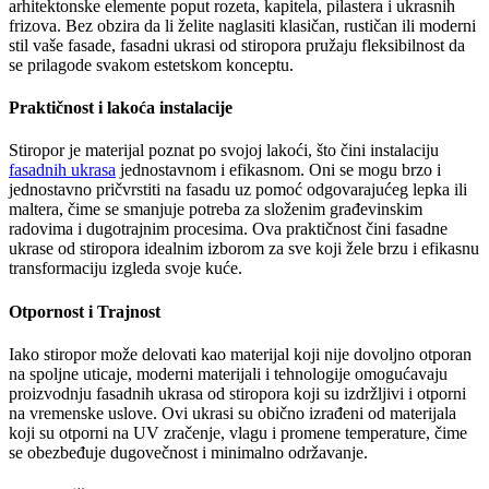
arhitektonske elemente poput rozeta, kapitela, pilastera i ukrasnih
frizova. Bez obzira da li želite naglasiti klasičan, rustičan ili moderni
stil vaše fasade, fasadni ukrasi od stiropora pružaju fleksibilnost da
se prilagode svakom estetskom konceptu.
Praktičnost i lakoća instalacije
Stiropor je materijal poznat po svojoj lakoći, što čini instalaciju
fasadnih ukrasa
jednostavnom i efikasnom. Oni se mogu brzo i
jednostavno pričvrstiti na fasadu uz pomoć odgovarajućeg lepka ili
maltera, čime se smanjuje potreba za složenim građevinskim
radovima i dugotrajnim procesima. Ova praktičnost čini fasadne
ukrase od stiropora idealnim izborom za sve koji žele brzu i efikasnu
transformaciju izgleda svoje kuće.
Otpornost i Trajnost
Iako stiropor može delovati kao materijal koji nije dovoljno otporan
na spoljne uticaje, moderni materijali i tehnologije omogućavaju
proizvodnju fasadnih ukrasa od stiropora koji su izdržljivi i otporni
na vremenske uslove. Ovi ukrasi su obično izrađeni od materijala
koji su otporni na UV zračenje, vlagu i promene temperature, čime
se obezbeđuje dugovečnost i minimalno održavanje.