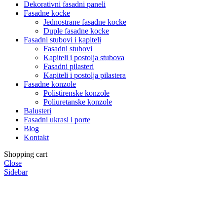
Dekorativni fasadni paneli
Fasadne kocke
Jednostrane fasadne kocke
Duple fasadne kocke
Fasadni stubovi i kapiteli
Fasadni stubovi
Kapiteli i postolja stubova
Fasadni pilasteri
Kapiteli i postolja pilastera
Fasadne konzole
Polistirenske konzole
Poliuretanske konzole
Balusteri
Fasadni ukrasi i porte
Blog
Kontakt
Shopping cart
Close
Sidebar