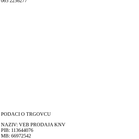
065 2236277
Nastojimo da budemo što precizniji u opisu proizvoda, prikazu slika i
samih cena, ali ne možemo garantovati da su sve informacije kompletn
i bez grešaka.
Svi artikli prikazani na sajtu su deo naše ponude i ne podrazumeva da
su dostupni u svakom trenutku.
ONLINE KUPOVINA
Uputstvo za online kupovinu
Uslovi online kupovine
Reklamacije
PORUČIVANJE I DOSTAVA
Načini plaćanja
Načini isporuke
Politika privatnosti
PODACI O TRGOVCU
NAZIV: VEB PRODAJA KNV
PIB: 113644076
MB: 66972542