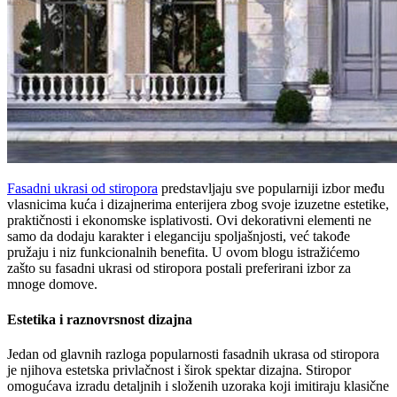
Fasadni ukrasi od stiropora
predstavljaju sve popularniji izbor među
vlasnicima kuća i dizajnerima enterijera zbog svoje izuzetne estetike,
praktičnosti i ekonomske isplativosti. Ovi dekorativni elementi ne
samo da dodaju karakter i eleganciju spoljašnjosti, već takođe
pružaju i niz funkcionalnih benefita. U ovom blogu istražićemo
zašto su fasadni ukrasi od stiropora postali preferirani izbor za
mnoge domove.
Estetika i raznovrsnost dizajna
Jedan od glavnih razloga popularnosti fasadnih ukrasa od stiropora
je njihova estetska privlačnost i širok spektar dizajna. Stiropor
omogućava izradu detaljnih i složenih uzoraka koji imitiraju klasične