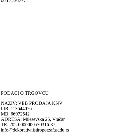
065 2236277
Nastojimo da budemo što precizniji u opis
Svi artikli pr
ONLINE KUPOVINA
Uputstvo za online kupovinu
Uslovi online kupovine
Reklamacije
PORUČIVANJE I DOSTAVA
Načini plaćanja
Načini isporuke
Politika privatnosti
PODACI O TRGOVCU
NAZIV: VEB PRODAJA KNV
PIB: 113644076
MB: 66972542
ADRESA: Mileševska 25, Vračar
TR: 205-0000000530316-37
info@dekorativnistiroporzafasadu.rs