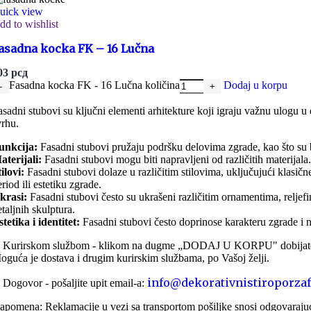
estetsku vrednost zgradi.
uick view
dd to wishlist
Montaža ovih konzola je brza i jednostavna, što ubrzava gr
asadna kocka FK – 16 Lučna
03
рсд
Polistirenske konzole
Fasadna kocka FK - 16 Lučna količina
Dodaj u korpu
asadni stubovi su ključni elementi arhitekture koji igraju važnu ulogu u 
vrhu.
Poliuretanske konzole
unkcija:
Fasadni stubovi pružaju podršku delovima zgrade, kao što su bal
aterijali:
Fasadni stubovi mogu biti napravljeni od različitih materijala.
ilovi:
Fasadni stubovi dolaze u različitim stilovima, uključujući klasičn
Balusteri
riod ili estetiku zgrade.
krasi:
Fasadni stubovi često su ukrašeni različitim ornamentima, reljef
Fasadni balusteri
taljnih skulptura.
U susret savremenim zahtevima dizajna eksterijera, fasadni
stetika i identitet:
Fasadni stubovi često doprinose karakteru zgrade i nj
Fasadni balusteri od stiropora nude široku oblika, prilagođ
. Kurirskom službom - klikom na dugme „DODAJ U KORPU" dobijate u
Fasadni balusteri od stiropora poseduju izuzetnu otpornost
oguća je dostava i drugim kurirskim službama, po Vašoj želji.
temperature. Ovo garantuje dugotrajnost i očuvanje estet
info@dekorativnistiroporzaf
. Dogovor - pošaljite upit email-a:
POGLEDAJTE PROIZVODE
apomena: Reklamacije u vezi sa transportom pošiljke snosi odgovarajuć