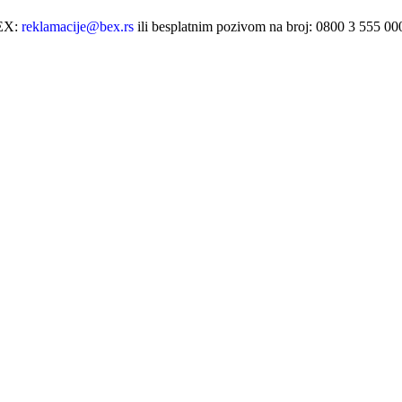
BEX:
reklamacije@bex.rs
ili besplatnim pozivom na broj: 0800 3 555 0
ji se može prilagoditi potrebama i stilu
aju karakter i eleganciju fasadi.