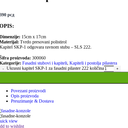
Ukrasne kocke za fasadu su sve popularniji izbor kod vla
modela, tako da vlasnici kuća imaju obilje opcija za izbo
390
рсд
izolacije i smanjenje potrošnje energije.
OPIS:
Dimenzije:
15cm x 17cm
Jednostrane fasadne kocke
Materijal:
Tvrdo presovani polistirol
Kapitel SKP-1 odgovara ravnom stubu – SLS 222.
Šifra proizvoda:
300060
Duple fasadne kocke
Kategorije:
Fasadni stubovi i kapiteli
,
Kapiteli i postolja pilastera
Ukrasni kapitel SKP-1 za fasadni pilaster 222 količina
Fasadni stubovi i kapiteli
Fasadni stubovi su ključni elementi arhitekture koji igraj
Povezani proizvodi
strukturalnog tereta, ali takođe imaju i dekorativnu svrhu.
Opis proizvoda
Fasadni stubovi i kapiteli su neodvojivi deo mnogih značaj
Preuzimanje & Dostava
raznolikost i stilski izrazi doprinose bogatstvu arhitektur
uick view
dd to wishlist