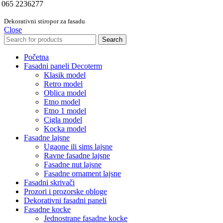
065 2236277
Dekorativni stiropor za fasadu
Close
Search
Početna
Fasadni paneli Decoterm
Klasik model
Retro model
Oblica model
Etno model
Etno 1 model
Cigla model
Kocka model
Fasadne lajsne
Ugaone ili sims lajsne
Ravne fasadne lajsne
Fasadne nut lajsne
Fasadne ornament lajsne
Fasadni skrivači
Prozori i prozorske obloge
Dekorativni fasadni paneli
Fasadne kocke
Jednostrane fasadne kocke