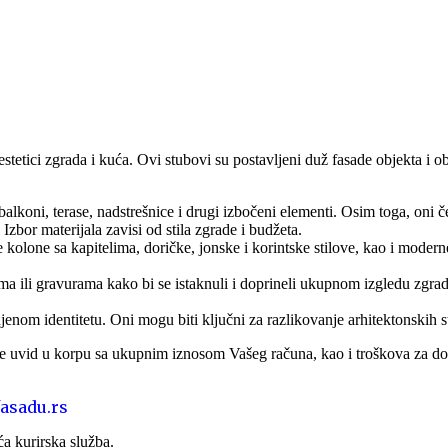
ađevinske procese. Osim toga, stiropor je čvrst i dugotrajan materijal 
estetici zgrada i kuća. Ovi stubovi su postavljeni duž fasade objekta i o
koni, terase, nadstrešnice i drugi izbočeni elementi. Osim toga, oni čes
 Izbor materijala zavisi od stila zgrade i budžeta.
e kolone sa kapitelima, doričke, jonske i korintske stilove, kao i modern
ima ili gravurama kako bi se istaknuli i doprineli ukupnom izgledu zgra
 balusteri od stiropora predstavljaju inovativno i estetski privlačno reš
enom identitetu. Oni mogu biti ključni za razlikovanje arhitektonskih sti
avajući se različitim arhitektonskim stilovima. Od klasičnih i elegantnih
vid u korpu sa ukupnim iznosom Vašeg računa, kao i troškova za d
 na vremenske uslove. Stiropor je materijal koji ne podleže koroziji, tru
skog izgleda balustera tokom godina, čineći ih pouzdanim izborom za sp
asadu.rs
a kurirska služba.