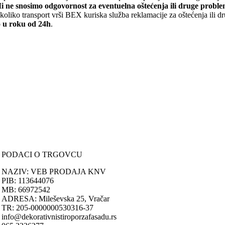
i ne snosimo odgovornost za eventuelna oštećenja ili druge proble
Fasadne ukrasi i porte
koliko transport vrši BEX kuriska služba reklamacije za oštećenja ili d
o u roku od 24h
.
Fasadni ukrasi i porte od poliuretana i polistirena donose 
arhitekture. Ovi materijali su lagani, što olakšava instalac
ONLINE KUPOVINA
Njihova prilagodljivost omogućava kreativnost u kreiranju 
Takođe, ovi materijali su često ekonomičniji u odnosu na 
Uputstvo za online kupovinu
Uslovi online kupovine
POGLEDAJTE PROIZVODE
Reklamacije
PORUČIVANJE I DOSTAVA
Načini plaćanja
Načini isporuke
Politika privatnosti
PODACI O TRGOVCU
NAZIV: VEB PRODAJA KNV
PIB: 113644076
MB: 66972542
ADRESA: Mileševska 25, Vračar
TR: 205-0000000530316-37
info@dekorativnistiroporzafasadu.rs