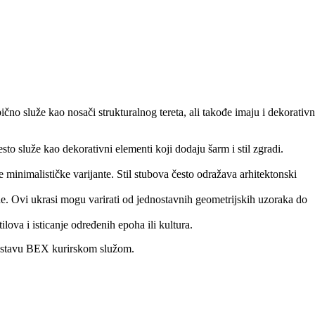
koji se odupire vremenskim uslovima.
bično služe kao nosači strukturalnog tereta, ali takođe imaju i dekorativ
to služe kao dekorativni elementi koji dodaju šarm i stil zgradi.
e minimalističke varijante. Stil stubova često odražava arhitektonski
de. Ovi ukrasi mogu varirati od jednostavnih geometrijskih uzoraka do
enje za unapređenje izgleda fasada.
lova i isticanje određenih epoha ili kultura.
 do modernih i stilizovanih varijanti.
ostavu BEX kurirskom služom.
ljenju ili deformaciji usled promena
oljne prostore.