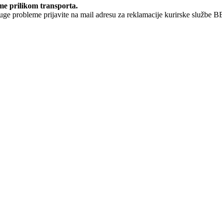
me prilikom transporta.
ruge probleme prijavite na mail adresu za reklamacije kurirske službe 
dodatni sloj estetike na fasadu zgrade. Oni nude širok spektar dizajna ko
iju, ali istovremeno su izdržljivi i otporni na vremenske uslove.
dekorativnih elemenata poput ukrasnih reljefa, rozeta i portala koji dod
druge opcije, nudeći pristupačan način za unapređenje izgleda zgrade.