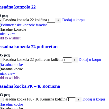
Fasadni stubovi
asadna konzola 22
5
рсд
Fasadna konzola 22 količina
Dodaj u korpu
Kapiteli i postolja stubova
uick view
dd to wishlist
Fasadni pilasteri
asadna konzola 22 poliuretan
05
рсд
Fasadna konzola 22 poliuretan količina
Dodaj u korpu
Kapiteli i postolja pilastera
uick view
Fasadne konzole
dd to wishlist
Fasadne konzole od stiropora predstavljaju izuzetno praktič
asadna kocka FK – 16 Konusna
visokokvalitetnog stiropora, ove konzole nude niz prednos
03
рсд
Fasadne konzole od stiropora su sve češće viđene na građevi
Fasadna kocka FK - 16 Konusna količina
Dodaj u korpu
materijal koji olakšava rukovanje i montažu, što je posebno
efikasnosti zgrada. Fasadne konzole od stiropora dolaze u 