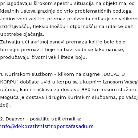
prilagođavaju širokom spektru situacija na objektima, od
idealnih uslova gradnje do vrlo problematičnih podloga.
Jedinstveni zaštitni premaz proizvoda odlikuje se velikom
izdržljivošću, fleksibilnošću i otpornošću na udarce bez
upotrebe ojačanja.
Zahvaljujući akrilnoj osnovi premaza koji je bele boje,
temeljni premazi i boje na bazi vode se lako nanose,
produžavaju životni vek i štede boju.
1. Kurirskom službom - klikom na dugme „DODAJ U
KORPU" dobijate uvid u korpu sa ukupnim iznosom Vašeg
računa, kao i troškova za dostavu BEX kurirskom služom.
Moguća je dostava i drugim kurirskim službama, po Vašoj
želji.
2. Dogovor - pošaljite upit email-a:
info@dekorativnistiroporzafasadu.rs