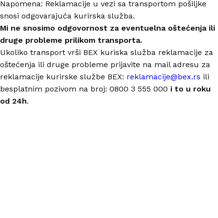
Napomena: Reklamacije u vezi sa transportom pošiljke
snosi odgovarajuća kurirska služba.
Mi ne snosimo odgovornost za eventuelna oštećenja ili
druge probleme prilikom transporta.
Ukoliko transport vrši BEX kuriska služba reklamacije za
oštećenja ili druge probleme prijavite na mail adresu za
reklamacije kurirske službe BEX:
reklamacije@bex.rs
ili
besplatnim pozivom na broj: 0800 3 555 000
i to u roku
od 24h
.
Nastojimo da budemo što precizniji u opisu proizvoda,
prikazu slika i samih cena, ali ne možemo garantovati da
su sve informacije kompletne i bez grešaka.
Svi artikli prikazani na sajtu su deo naše ponude i ne
podrazumeva da su dostupni u svakom trenutku.