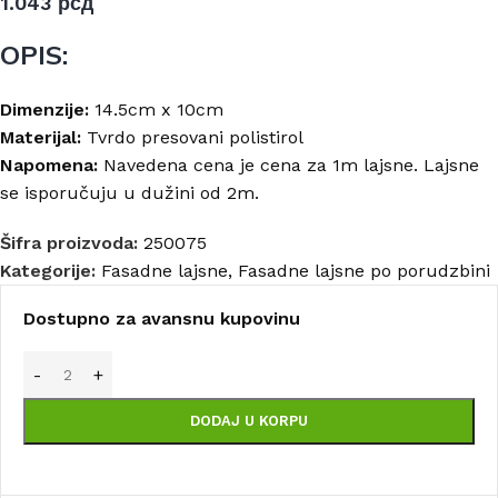
1.043
рсд
OPIS:
Dimenzije:
14.5cm x 10cm
Materijal:
Tvrdo presovani polistirol
Napomena:
Navedena cena je cena za 1m lajsne. Lajsne
se isporučuju u dužini od 2m.
Šifra proizvoda:
250075
Kategorije:
Fasadne lajsne
,
Fasadne lajsne po porudzbini
Dostupno za avansnu kupovinu
DODAJ U KORPU