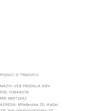
ONLINE KUPOVINA
Uputstvo za online kupovinu
Uslovi online kupovine
Reklamacije
PORUČIVANJE I DOSTAVA
Načini plaćanja
Načini isporuke
Politika privatnosti
PODACI O TRGOVCU
NAZIV: VEB PRODAJA KNV
PIB: 113644076
MB: 66972542
ADRESA: Mileševska 25, Vračar
TR: 205-0000000530316-37