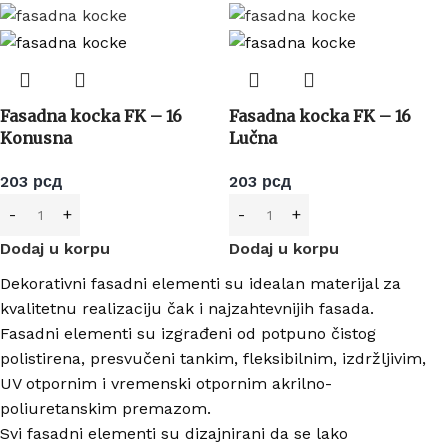
Fasadna kocka FK – 16
Fasadna kocka FK – 16
Konusna
Lučna
203
рсд
203
рсд
Dodaj u korpu
Dodaj u korpu
Dekorativni fasadni elementi su idealan materijal za
kvalitetnu realizaciju čak i najzahtevnijih fasada.
Fasadni elementi su izgrađeni od potpuno čistog
polistirena, presvučeni tankim, fleksibilnim, izdržljivim,
UV otpornim i vremenski otpornim akrilno-
poliuretanskim premazom.
Svi fasadni elementi su dizajnirani da se lako