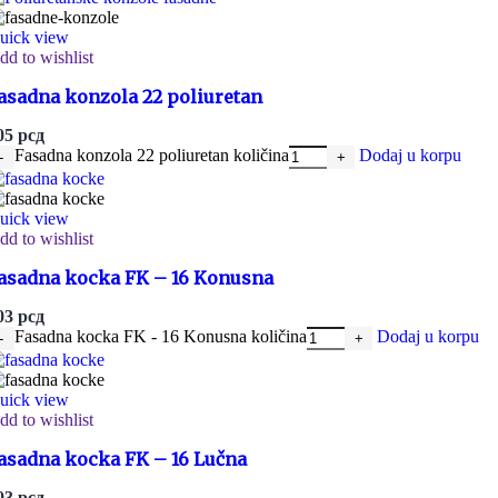
uick view
dd to wishlist
asadna konzola 22 poliuretan
05
рсд
Fasadna konzola 22 poliuretan količina
Dodaj u korpu
uick view
dd to wishlist
asadna kocka FK – 16 Konusna
03
рсд
Fasadna kocka FK - 16 Konusna količina
Dodaj u korpu
uick view
dd to wishlist
asadna kocka FK – 16 Lučna
03
рсд