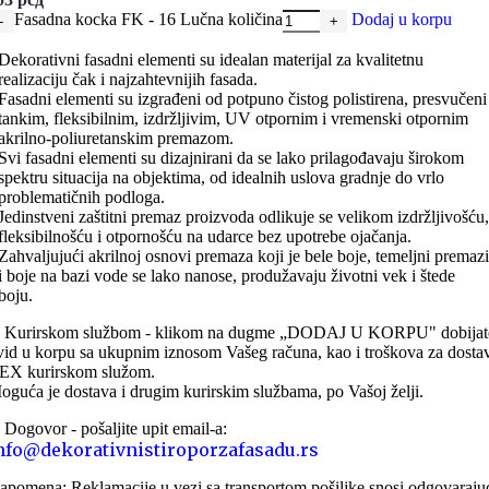
Fasadna kocka FK - 16 Lučna količina
Dodaj u korpu
Dekorativni fasadni elementi su idealan materijal za kvalitetnu
realizaciju čak i najzahtevnijih fasada.
Fasadni elementi su izgrađeni od potpuno čistog polistirena, presvučeni
tankim, fleksibilnim, izdržljivim, UV otpornim i vremenski otpornim
akrilno-poliuretanskim premazom.
Svi fasadni elementi su dizajnirani da se lako prilagođavaju širokom
spektru situacija na objektima, od idealnih uslova gradnje do vrlo
problematičnih podloga.
Jedinstveni zaštitni premaz proizvoda odlikuje se velikom izdržljivošću,
fleksibilnošću i otpornošću na udarce bez upotrebe ojačanja.
Zahvaljujući akrilnoj osnovi premaza koji je bele boje, temeljni premazi
i boje na bazi vode se lako nanose, produžavaju životni vek i štede
boju.
. Kurirskom službom - klikom na dugme „DODAJ U KORPU" dobijat
vid u korpu sa ukupnim iznosom Vašeg računa, kao i troškova za dosta
EX kurirskom služom.
oguća je dostava i drugim kurirskim službama, po Vašoj želji.
. Dogovor - pošaljite upit email-a:
nfo@dekorativnistiroporzafasadu.rs
apomena: Reklamacije u vezi sa transportom pošiljke snosi odgovaraju