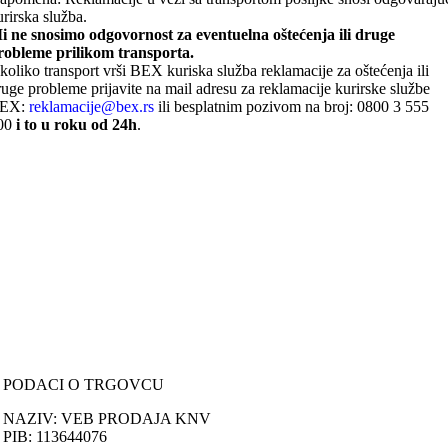
urirska služba.
i ne snosimo odgovornost za eventuelna oštećenja ili druge
robleme prilikom transporta.
koliko transport vrši BEX kuriska služba reklamacije za oštećenja ili
ruge probleme prijavite na mail adresu za reklamacije kurirske službe
EX:
reklamacije@bex.rs
ili besplatnim pozivom na broj: 0800 3 555
00
i to u roku od 24h
.
ONLINE KUPOVINA
Uputstvo za online kupovinu
Uslovi online kupovine
Reklamacije
PORUČIVANJE I DOSTAVA
Načini plaćanja
Načini isporuke
Politika privatnosti
PODACI O TRGOVCU
NAZIV: VEB PRODAJA KNV
PIB: 113644076