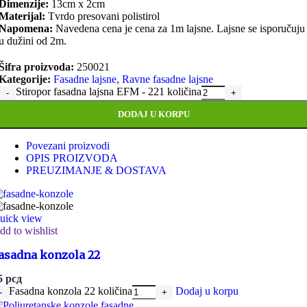
Dimenzije:
13cm x 2cm
Materijal:
Tvrdo presovani polistirol
Napomena:
Navedena cena je cena za 1m lajsne. Lajsne se isporučuju
u dužini od 2m.
Šifra proizvoda:
250021
Kategorije:
Fasadne lajsne
,
Ravne fasadne lajsne
Stiropor fasadna lajsna EFM - 221 količina
DODAJ U KORPU
Povezani proizvodi
OPIS PROIZVODA
PREUZIMANJE & DOSTAVA
uick view
dd to wishlist
asadna konzola 22
5
рсд
Fasadna konzola 22 količina
Dodaj u korpu