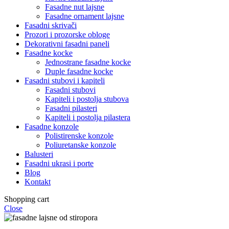
Fasadne nut lajsne
Fasadne ornament lajsne
Fasadni skrivači
Prozori i prozorske obloge
Dekorativni fasadni paneli
Fasadne kocke
Jednostrane fasadne kocke
Duple fasadne kocke
Fasadni stubovi i kapiteli
Fasadni stubovi
Kapiteli i postolja stubova
Fasadni pilasteri
Kapiteli i postolja pilastera
Fasadne konzole
Polistirenske konzole
Poliuretanske konzole
Balusteri
Fasadni ukrasi i porte
Blog
Kontakt
Shopping cart
Close