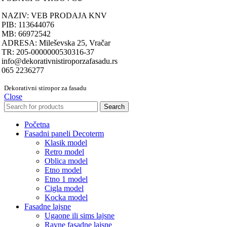
NAZIV: VEB PRODAJA KNV
PIB: 113644076
MB: 66972542
ADRESA: Mileševska 25, Vračar
TR: 205-0000000530316-37
info@dekorativnistiroporzafasadu.rs
065 2236277
Dekorativni stiropor za fasadu
Close
Search
Početna
Fasadni paneli Decoterm
Klasik model
Retro model
Oblica model
Etno model
Etno 1 model
Cigla model
Kocka model
Fasadne lajsne
Ugaone ili sims lajsne
Ravne fasadne lajsne