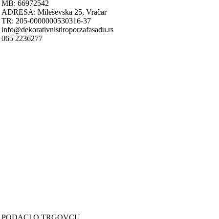
MB: 66972542
ADRESA: Mileševska 25, Vračar
TR: 205-0000000530316-37
info@dekorativnistiroporzafasadu.rs
065 2236277
Nastojimo da budemo što precizniji u opisu proizvoda, prikazu slika i
samih cena, ali ne možemo garantovati da su sve informacije kompletn
i bez grešaka.
Svi artikli prikazani na sajtu su deo naše ponude i ne podrazumeva da
su dostupni u svakom trenutku.
ONLINE KUPOVINA
Uputstvo za online kupovinu
Uslovi online kupovine
Reklamacije
PORUČIVANJE I DOSTAVA
Načini plaćanja
Načini isporuke
Politika privatnosti
PODACI O TRGOVCU