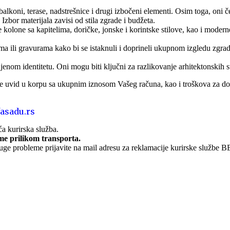
koni, terase, nadstrešnice i drugi izbočeni elementi. Osim toga, oni čes
 Izbor materijala zavisi od stila zgrade i budžeta.
e kolone sa kapitelima, doričke, jonske i korintske stilove, kao i modern
ima ili gravurama kako bi se istaknuli i doprineli ukupnom izgledu zgra
enom identitetu. Oni mogu biti ključni za razlikovanje arhitektonskih sti
vid u korpu sa ukupnim iznosom Vašeg računa, kao i troškova za d
asadu.rs
a kurirska služba.
me prilikom transporta.
ruge probleme prijavite na mail adresu za reklamacije kurirske službe 