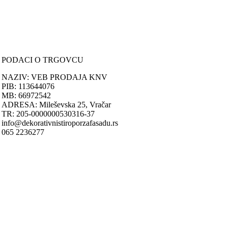
PORUČIVANJE I DOSTAVA
Načini plaćanja
Načini isporuke
Politika privatnosti
PODACI O TRGOVCU
NAZIV: VEB PRODAJA KNV
PIB: 113644076
MB: 66972542
ADRESA: Mileševska 25, Vračar
TR: 205-0000000530316-37
info@dekorativnistiroporzafasadu.rs
065 2236277
Nastojimo da budemo što precizniji u opis
Svi artikli pr
ONLINE KUPOVINA
Uputstvo za online kupovinu
Uslovi online kupovine
Reklamacije