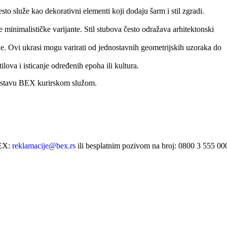
to služe kao dekorativni elementi koji dodaju šarm i stil zgradi.
e minimalističke varijante. Stil stubova često odražava arhitektonski
de. Ovi ukrasi mogu varirati od jednostavnih geometrijskih uzoraka do
lova i isticanje određenih epoha ili kultura.
ostavu BEX kurirskom služom.
BEX:
reklamacije@bex.rs
ili besplatnim pozivom na broj: 0800 3 555 0