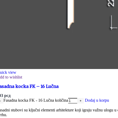
uick view
dd to wishlist
asadna kocka FK – 16 Lučna
03
рсд
Fasadna kocka FK - 16 Lučna količina
Dodaj u korpu
asadni stubovi su ključni elementi arhitekture koji igraju važnu ulogu u 
vrhu.