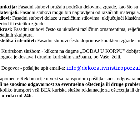
unkcija:
Fasadni stubovi pružaju podršku delovima zgrade, kao što su bal
aterijali:
Fasadni stubovi mogu biti napravljeni od različitih materijala.
ilovi:
Fasadni stubovi dolaze u različitim stilovima, uključujući klasičn
riod ili estetiku zgrade.
krasi:
Fasadni stubovi često su ukrašeni različitim ornamentima, reljef
taljnih skulptura.
stetika i identitet:
Fasadni stubovi često doprinose karakteru zgrade i nj
. Kurirskom službom - klikom na dugme „DODAJ U KORPU" dobijate u
oguća je dostava i drugim kurirskim službama, po Vašoj želji.
info@dekorativnistiroporzaf
. Dogovor - pošaljite upit email-a:
apomena: Reklamacije u vezi sa transportom pošiljke snosi odgovarajuć
i ne snosimo odgovornost za eventuelna oštećenja ili druge proble
koliko transport vrši BEX kuriska služba reklamacije za oštećenja ili d
o u roku od 24h
.
ONLINE KUPOVINA
Uputstvo za online kupovinu
Uslovi online kupovine
Reklamacije