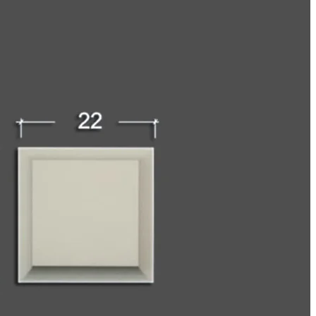
ađevinske procese. Osim toga, stiropor je čvrst i dugotrajan materijal 
 balusteri od stiropora predstavljaju inovativno i estetski privlačno reš
avajući se različitim arhitektonskim stilovima. Od klasičnih i elegantnih
 na vremenske uslove. Stiropor je materijal koji ne podleže koroziji, tru
skog izgleda balustera tokom godina, čineći ih pouzdanim izborom za sp