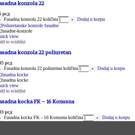
Fasadni stubovi
asadna konzola 22
5
рсд
Fasadna konzola 22 količina
Dodaj u korpu
Kapiteli i postolja stubova
uick view
dd to wishlist
asadna konzola 22 poliuretan
Fasadni pilasteri
05
рсд
Fasadna konzola 22 poliuretan količina
Dodaj u korpu
Kapiteli i postolja pilastera
uick view
dd to wishlist
Fasadne konzole
asadna kocka FK – 16 Konusna
Fasadne konzole od stiropora predstavljaju izuzetno praktič
visokokvalitetnog stiropora, ove konzole nude niz prednos
03
рсд
Fasadna kocka FK - 16 Konusna količina
Dodaj u korpu
Fasadne konzole od stiropora su sve češće viđene na građevi
materijal koji olakšava rukovanje i montažu, što je posebno
efikasnosti zgrada. Fasadne konzole od stiropora dolaze u 