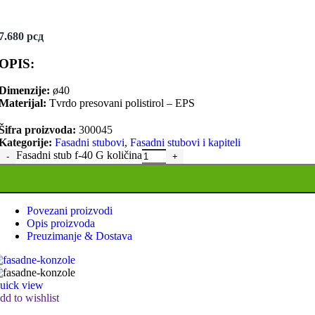
Ukrasne kocke za fasadu su sve popularniji izbor kod vla
modela, tako da vlasnici kuća imaju obilje opcija za izbo
7.680
рсд
izolacije i smanjenje potrošnje energije.
OPIS:
Dimenzije:
ø40
Jednostrane fasadne kocke
Materijal:
Tvrdo presovani polistirol – EPS
Šifra proizvoda:
300045
Kategorije:
Fasadni stubovi
,
Fasadni stubovi i kapiteli
Duple fasadne kocke
Fasadni stub f-40 G količina
Fasadni stubovi i kapiteli
Povezani proizvodi
Fasadni stubovi su ključni elementi arhitekture koji igraj
Opis proizvoda
strukturalnog tereta, ali takođe imaju i dekorativnu svrhu.
Preuzimanje & Dostava
Fasadni stubovi i kapiteli su neodvojivi deo mnogih značaj
raznolikost i stilski izrazi doprinose bogatstvu arhitektur
uick view
dd to wishlist