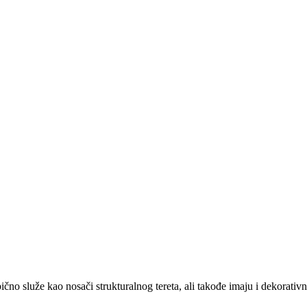
bično služe kao nosači strukturalnog tereta, ali takođe imaju i dekorativ