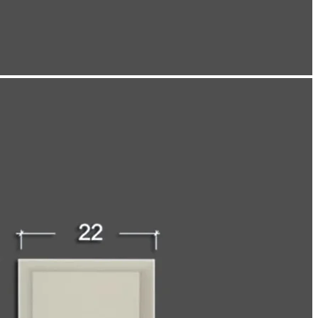
dodatni sloj estetike na fasadu zgrade. Oni nude širok spektar dizajna ko
iju, ali istovremeno su izdržljivi i otporni na vremenske uslove.
dekorativnih elemenata poput ukrasnih reljefa, rozeta i portala koji dod
druge opcije, nudeći pristupačan način za unapređenje izgleda zgrade.