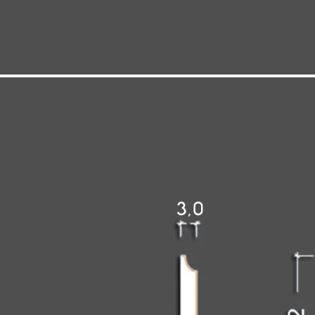
Fasadne ukrasi i porte
Fasadni ukrasi i porte od poliuretana i polistirena donose 
arhitekture. Ovi materijali su lagani, što olakšava instalac
Njihova prilagodljivost omogućava kreativnost u kreiranju 
Takođe, ovi materijali su često ekonomičniji u odnosu na 
POGLEDAJTE PROIZVODE