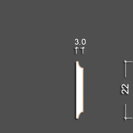
estetsku vrednost zgradi.
Montaža ovih konzola je brza i jednostavna, što ubrzava gr
Polistirenske konzole
Poliuretanske konzole
Balusteri
Fasadni balusteri
U susret savremenim zahtevima dizajna eksterijera, fasadni
Fasadni balusteri od stiropora nude široku oblika, prilagođ
Fasadni balusteri od stiropora poseduju izuzetnu otpornost
temperature. Ovo garantuje dugotrajnost i očuvanje estet
POGLEDAJTE PROIZVODE