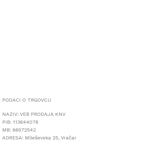
PODACI O TRGOVCU
NAZIV: VEB PRODAJA KNV
PIB: 113644076
MB: 66972542
ADRESA: Mileševska 25, Vračar