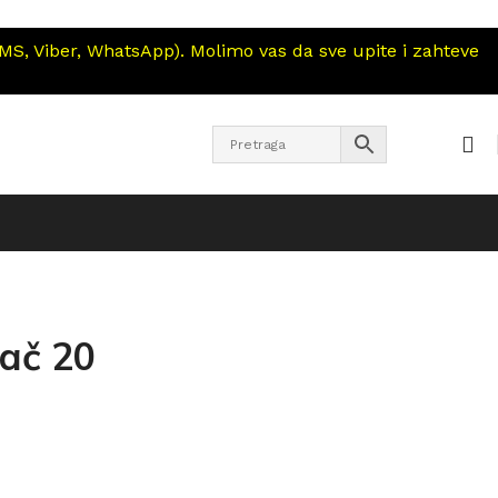
S, Viber, WhatsApp). Molimo vas da sve upite i zahteve
vač 20