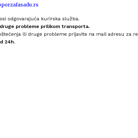
oporzafasadu.rs
osi odgovarajuća kurirska služba.
 druge probleme prilikom transporta.
oštećenja ili druge probleme prijavite na mail adresu za r
od 24h
.