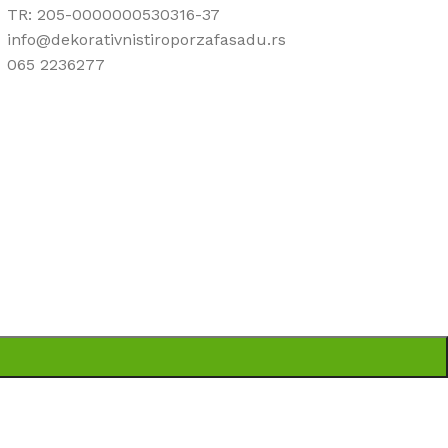
TR: 205-0000000530316-37
info@dekorativnistiroporzafasadu.rs
065 2236277
ti da su sve informacije kompletne i bez grešaka.
pni u svakom trenutku.