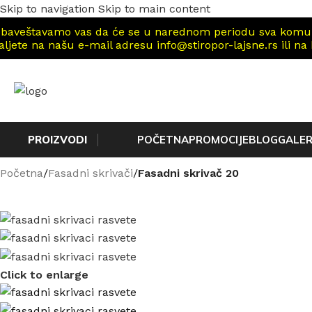
Skip to navigation
Skip to main content
baveštavamo vas da će se u narednom periodu sva komunika
aljete na našu e-mail adresu info@stiropor-lajsne.rs ili na
PROIZVODI
POČETNA
PROMOCIJE
BLOG
GALER
Početna
/
Fasadni skrivači
/
Fasadni skrivač 20
Click to enlarge