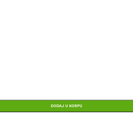
voda, prikazu slika i samih cena, ali ne možemo garantova
na sajtu su deo naše ponude i ne podrazumeva da su dostu
DODAJ U KORPU