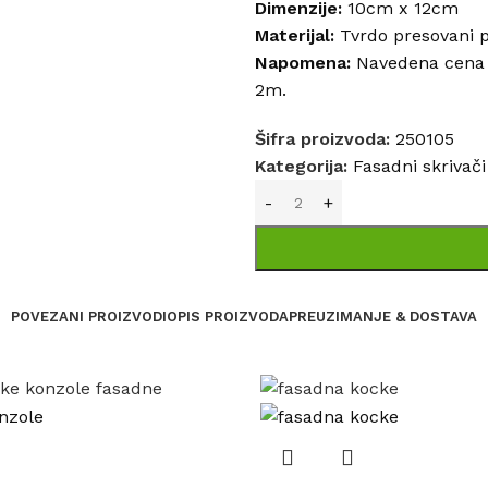
Dimenzije:
10cm x 12cm
Materijal:
Tvrdo presovani po
Napomena:
Navedena cena j
2m.
Šifra proizvoda:
250105
Kategorija:
Fasadni skrivači
POVEZANI PROIZVODI
OPIS PROIZVODA
PREUZIMANJE & DOSTAVA