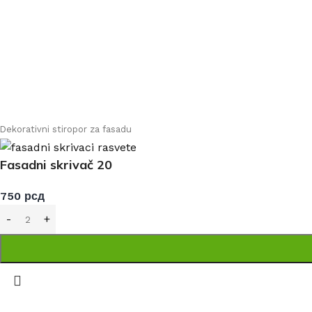
Nastojimo da budemo što precizniji u opisu proiz
Svi artikli prikazani 
Dekorativni stiropor za fasadu
Fasadni skrivač 20
750
рсд