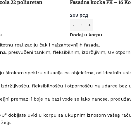
ola 22 poliuretan
Fasadna kocka FK – 16 K
203
рсд
u
Dodaj u korpu
itetnu realizaciju čak i najzahtevnijih fasada.
ena
, presvučeni tankim, fleksibilnim, izdržljivim, UV otpo
ju širokom spektru situacija na objektima, od idealnih us
 izdržljivošću, fleksibilnošću i otpornošću na udarce bez 
eljni premazi i boje na bazi vode se lako nanose, produžava
" dobijate uvid u korpu sa ukupnim iznosom Vašeg račun
elji.