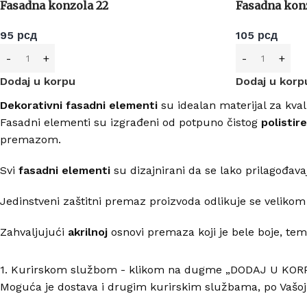
Fasadna konzola 22
Fasadna konz
95
рсд
105
рсд
Dodaj u korpu
Dodaj u korp
Dekorativni fasadni elementi
su idealan materijal za kval
Fasadni elementi su izgrađeni od potpuno čistog
polistir
premazom.
Svi
fasadni elementi
su dizajnirani da se lako prilagođava
Jedinstveni zaštitni premaz proizvoda odlikuje se velikom
Zahvaljujući
akrilnoj
osnovi premaza koji je bele boje, tem
1. Kurirskom službom - klikom na dugme „DODAJ U KORPU
Moguća je dostava i drugim kurirskim službama, po Vašoj ž