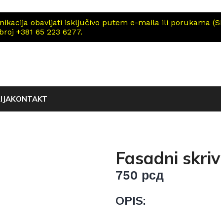
cija obavljati isključivo putem e-maila ili porukama (SM
 broj +381 65 223 6277.
IJA
KONTAKT
Fasadni skri
750
рсд
OPIS: