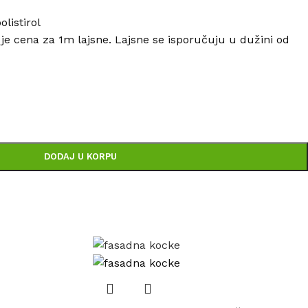
listirol
e cena za 1m lajsne. Lajsne se isporučuju u dužini od
DODAJ U KORPU