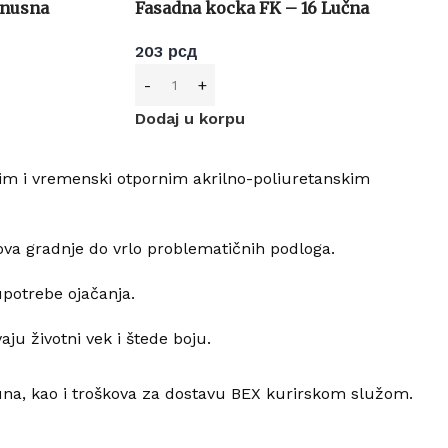
onusna
Fasadna kocka FK – 16 Lučna
203
рсд
Dodaj u korpu
rnim i vremenski otpornim akrilno-poliuretanskim
lova gradnje do vrlo problematičnih podloga.
upotrebe ojačanja.
ju životni vek i štede boju.
a, kao i troškova za dostavu BEX kurirskom služom.