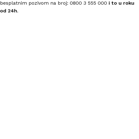
besplatnim pozivom na broj: 0800 3 555 000
i to u roku
od 24h
.
Nastojimo da budemo što precizniji u opisu proizvoda,
prikazu slika i samih cena, ali ne možemo garantovati da
su sve informacije kompletne i bez grešaka.
Svi artikli prikazani na sajtu su deo naše ponude i ne
podrazumeva da su dostupni u svakom trenutku.
ONLINE KUPOVINA
Uputstvo za online kupovinu
Uslovi online kupovine
Reklamacije
PORUČIVANJE I DOSTAVA
Načini plaćanja