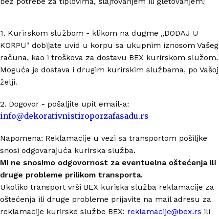
bez potrebe za tiplovima, šlajfovanjem ili gletovanjem!
1. Kurirskom službom - klikom na dugme „DODAJ U
KORPU" dobijate uvid u korpu sa ukupnim iznosom Vašeg
računa, kao i troškova za dostavu BEX kurirskom služom.
Moguća je dostava i drugim kurirskim službama, po Vašoj
želji.
2. Dogovor - pošaljite upit email-a:
info@dekorativnistiroporzafasadu.rs
Napomena: Reklamacije u vezi sa transportom pošiljke
snosi odgovarajuća kurirska služba.
Mi ne snosimo odgovornost za eventuelna oštećenja ili
druge probleme prilikom transporta.
Ukoliko transport vrši BEX kuriska služba reklamacije za
oštećenja ili druge probleme prijavite na mail adresu za
reklamacije kurirske službe BEX:
reklamacije@bex.rs
ili