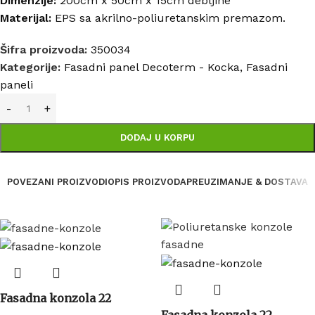
Dimenzije:
200cm x 50cm x 15cm debljine
Materijal:
EPS sa akrilno-poliuretanskim premazom.
Šifra proizvoda:
350034
Kategorije:
Fasadni panel Decoterm - Kocka
,
Fasadni
paneli
DODAJ U KORPU
POVEZANI PROIZVODI
OPIS PROIZVODA
PREUZIMANJE & DOSTAVA
Fasadna konzola 22
Fasadna konzola 22