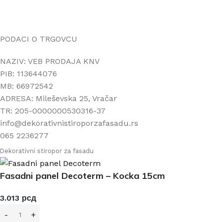
Načini isporuke
Politika privatnosti
PODACI O TRGOVCU
NAZIV: VEB PRODAJA KNV
PIB: 113644076
MB: 66972542
ADRESA: Mileševska 25, Vračar
TR: 205-0000000530316-37
info@dekorativnistiroporzafasadu.rs
065 2236277
Dekorativni stiropor za fasadu
Fasadni panel Decoterm – Kocka 15cm
3.013
рсд