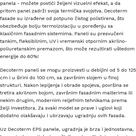
panela - možete postići željeni vizuelni efekat, a da
pritom panel zadrži svoja termička svojstva. Decoterm
fasade su izrađene od potpuno čistog polistirena, što
obezbeđuje bolju termoizolaciju u poređenju sa
klasičnim fasadnim sistemima. Paneli su presvučeni
tankim, fleksibilnim, UV i vremenski otpornim akrilno-
poliuretanskim premazom, što može rezultirati uštedom
energije do 60%!
Decoterm paneli se mogu proizvesti u debljini od 5 do 125
cm i u širini do 100 cm, sa završnim slojem u finoj
strukturi. Nakon lepljenja i obrade spojeva, površina se
tretira akrilnom bojom, završnim fasadnim malterima ili
nekim drugim, modernim reljefnim tehnikama prema
želji investitora. Za svaki model se prave i uglovi koji
dodatno olakšavaju i ubrzavaju ugradnju ovih fasada.
Uz Decoterm EPS panele, ugradnja je brza i jednostavna,