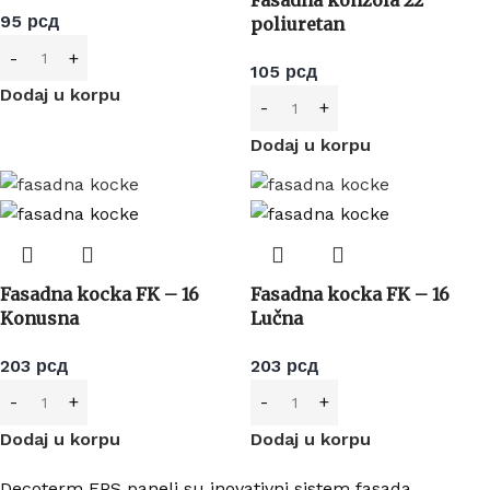
95
рсд
poliuretan
105
рсд
Dodaj u korpu
Dodaj u korpu
Fasadna kocka FK – 16
Fasadna kocka FK – 16
Konusna
Lučna
203
рсд
203
рсд
Dodaj u korpu
Dodaj u korpu
Decoterm EPS paneli su inovativni sistem fasada