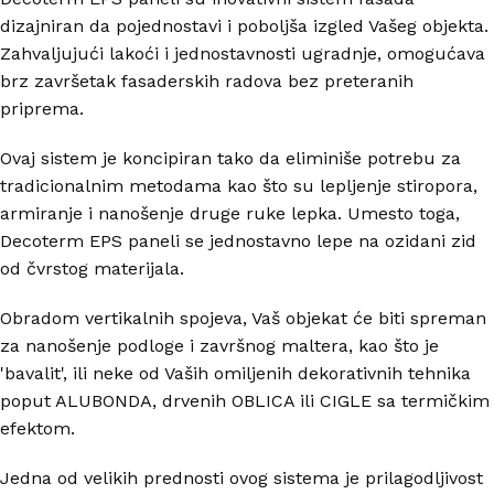
dizajniran da pojednostavi i poboljša izgled Vašeg objekta.
Zahvaljujući lakoći i jednostavnosti ugradnje, omogućava
brz završetak fasaderskih radova bez preteranih
priprema.
Ovaj sistem je koncipiran tako da eliminiše potrebu za
tradicionalnim metodama kao što su lepljenje stiropora,
armiranje i nanošenje druge ruke lepka. Umesto toga,
Decoterm EPS paneli se jednostavno lepe na ozidani zid
od čvrstog materijala.
Obradom vertikalnih spojeva, Vaš objekat će biti spreman
za nanošenje podloge i završnog maltera, kao što je
'bavalit', ili neke od Vaših omiljenih dekorativnih tehnika
poput ALUBONDA, drvenih OBLICA ili CIGLE sa termičkim
efektom.
Jedna od velikih prednosti ovog sistema je prilagodljivost