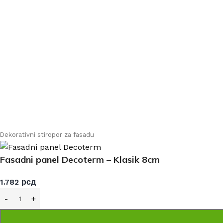
Uslovi online kupovine
Reklamacije
Nastojimo da budemo što precizniji u opisu proiz
Svi artikli prikazani 
Dekorativni stiropor za fasadu
Fasadni panel Decoterm – Klasik 8cm
1.782
рсд