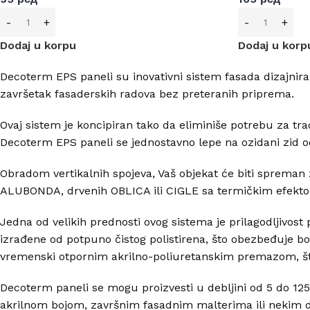
Dodaj u korpu
Dodaj u korp
Decoterm EPS paneli su inovativni sistem fasada dizajnira
završetak fasaderskih radova bez preteranih priprema.
Ovaj sistem je koncipiran tako da eliminiše potrebu za tr
Decoterm EPS paneli se jednostavno lepe na ozidani zid od
Obradom vertikalnih spojeva, Vaš objekat će biti spreman z
ALUBONDA, drvenih OBLICA ili CIGLE sa termičkim efekt
Jedna od velikih prednosti ovog sistema je prilagodljivost
izrađene od potpuno čistog polistirena, što obezbeđuje bo
vremenski otpornim akrilno-poliuretanskim premazom, št
Decoterm paneli se mogu proizvesti u debljini od 5 do 125 
akrilnom bojom, završnim fasadnim malterima ili nekim dr