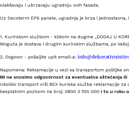
olakšavaju i ubrzavaju ugradnju ovih fasada.
Uz Decoterm EPS panele, ugradnja je brza i jednostavna, b
1. Kurirskom službom - klikom na dugme „DODAJ U KORPU
Moguća je dostava i drugim kurirskim službama, po Vašoj ž
info@dekorativnistir
2. Dogovor - pošaljite upit email-a:
Napomena: Reklamacije u vezi sa transportom pošiljke sn
Mi ne snosimo odgovornost za eventuelna oštećenja ili
Ukoliko transport vrši BEX kuriska služba reklamacije za 
besplatnim pozivom na broj: 0800 3 555 000
i to u roku 
ONLINE KUPOVINA
Uputstvo za online kupovinu