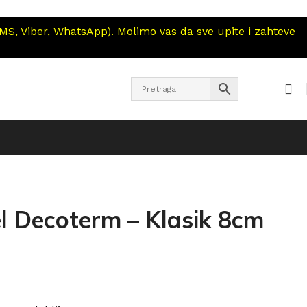
S, Viber, WhatsApp). Molimo vas da sve upite i zahteve
l Decoterm – Klasik 8cm