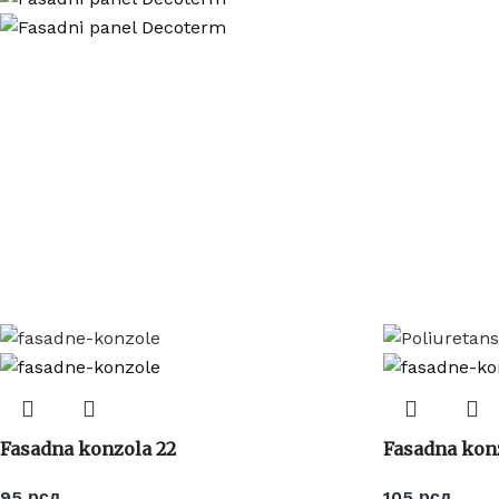
Fasadna konzola 22
Fasadna konz
95
рсд
105
рсд