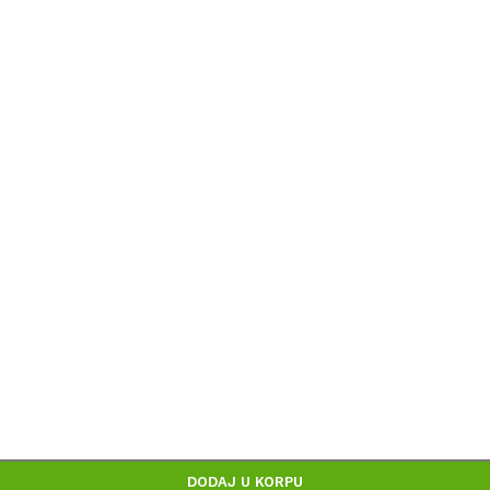
Načini isporuke
Politika privatnosti
voda, prikazu slika i samih cena, ali ne možemo garantova
na sajtu su deo naše ponude i ne podrazumeva da su dostu
DODAJ U KORPU