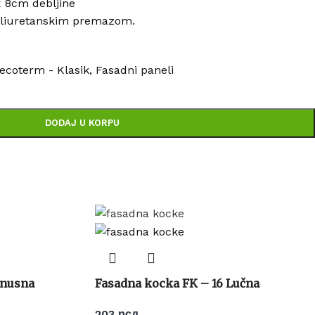
8cm debljine
oliuretanskim premazom.
ecoterm - Klasik
,
Fasadni paneli
DODAJ U KORPU
onusna
Fasadna kocka FK – 16 Lučna
203
рсд