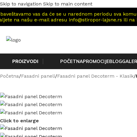
Skip to navigation
Skip to main content
baveštavamo vas da će se u narednom periodu sva komunika
aljete na našu e-mail adresu info@stiropor-lajsne.rs ili na
PROIZVODI
POČETNA
PROMOCIJE
BLOG
GALER
Početna
/
Fasadni paneli
/
Fasadni panel Decoterm - Klasik
/
Click to enlarge