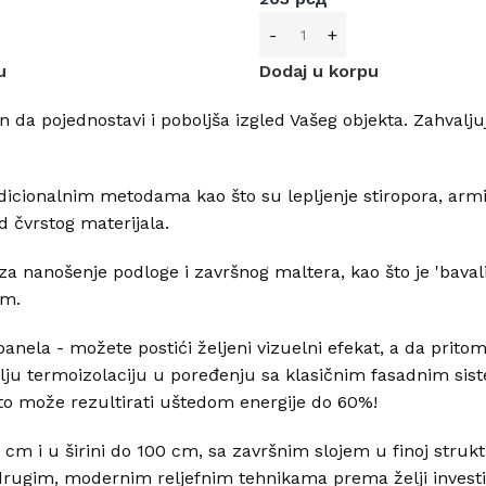
u
Dodaj u korpu
n da pojednostavi i poboljša izgled Vašeg objekta. Zahvalj
adicionalnim metodama kao što su lepljenje stiropora, arm
 čvrstog materijala.
a nanošenje podloge i završnog maltera, kao što je 'bavalit
om.
 panela - možete postići željeni vizuelni efekat, a da prit
lju termoizolaciju u poređenju sa klasičnim fasadnim sist
o može rezultirati uštedom energije do 60%!
cm i u širini do 100 cm, sa završnim slojem u finoj struktu
ugim, modernim reljefnim tehnikama prema želji investito