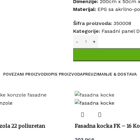
Dimenzije:
200cm x 50cm x 
Materijal:
EPS sa akrilno-p
Šifra proizvoda:
350008
Kategorije:
Fasadni panel D
POVEZANI PROIZVODI
OPIS PROIZVODA
PREUZIMANJE & DOSTAVA
ola 22 poliuretan
Fasadna kocka FK – 16 K
203
рсд