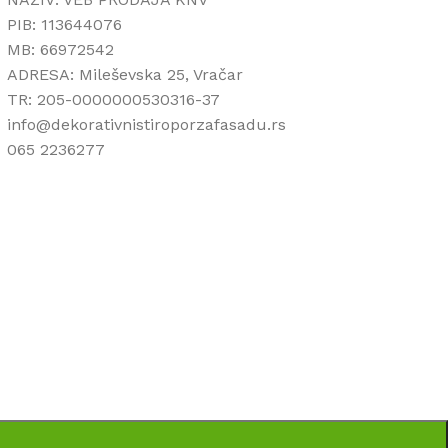
PIB: 113644076
MB: 66972542
ADRESA: Mileševska 25, Vračar
TR: 205-0000000530316-37
info@dekorativnistiroporzafasadu.rs
065 2236277
ti da su sve informacije kompletne i bez grešaka.
pni u svakom trenutku.