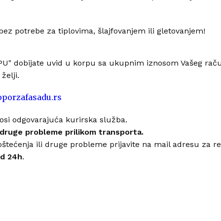
ez potrebe za tiplovima, šlajfovanjem ili gletovanjem!
" dobijate uvid u korpu sa ukupnim iznosom Vašeg račun
elji.
oporzafasadu.rs
osi odgovarajuća kurirska služba.
 druge probleme prilikom transporta.
oštećenja ili druge probleme prijavite na mail adresu za r
od 24h
.
PORUČIVANJE I DOSTAVA
Načini plaćanja