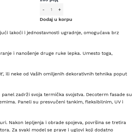
Dodaj u korpu
ujući lakoći i jednostavnosti ugradnje, omogućava brz
iranje i nanošenje druge ruke lepka. Umesto toga,
', ili neke od Vaših omiljenih dekorativnih tehnika poput
om panel zadrži svoja termička svojstva. Decoterm fasade su
emima. Paneli su presvučeni tankim, fleksibilnim, UV i
ri. Nakon lepljenja i obrade spojeva, površina se tretira
ra. Za svaki model se prave i uglovi koji dodatno