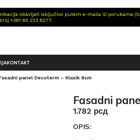
cija obavljati isključivo putem e-maila ili porukama (SM
 broj +381 65 223 6277.
IJA
KONTAKT
Fasadni panel Decoterm – Klasik 8cm
Fasadni pane
1.782
рсд
OPIS: