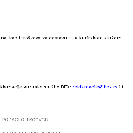
a, kao i troškova za dostavu BEX kurirskom služom.
eklamacije kurirske službe BEX:
reklamacije@bex.rs
ili
PODACI O TRGOVCU
NAZIV: VEB PRODAJA KNV