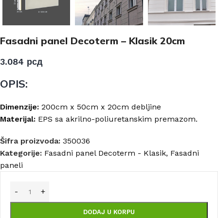
Fasadni panel Decoterm – Klasik 20cm
3.084
рсд
OPIS:
Dimenzije:
200cm x 50cm x 20cm debljine
Materijal:
EPS sa akrilno-poliuretanskim premazom.
Šifra proizvoda:
350036
Kategorije:
Fasadni panel Decoterm - Klasik
,
Fasadni
paneli
DODAJ U KORPU