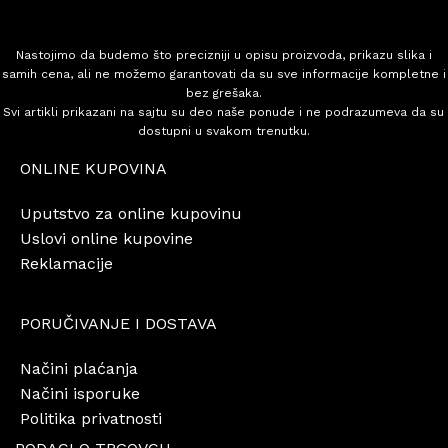
Nastojimo da budemo što precizniji u opisu proizvoda, prikazu slika i
samih cena, ali ne možemo garantovati da su sve informacije kompletne i
bez grešaka.
Svi artikli prikazani na sajtu su deo naše ponude i ne podrazumeva da su
dostupni u svakom trenutku.
ONLINE KUPOVINA
Uputstvo za online kupovinu
Uslovi online kupovine
Reklamacije
PORUČIVANJE I DOSTAVA
Načini plaćanja
Načini isporuke
Politika privatnosti