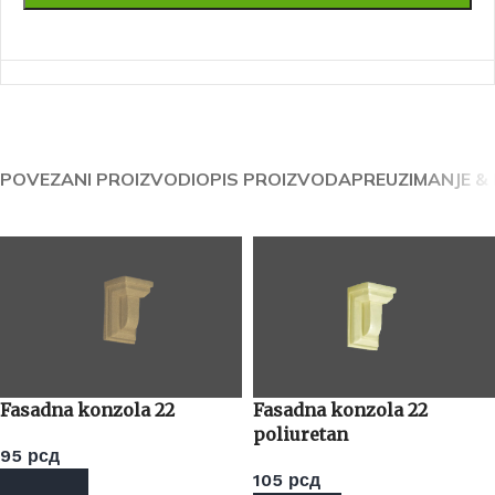
POVEZANI PROIZVODI
OPIS PROIZVODA
PREUZIMANJE &
Fasadna konzola 22
Fasadna konzola 22
poliuretan
95
рсд
105
рсд