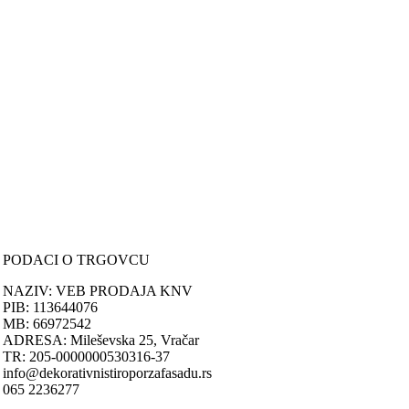
Svi artikli prikazani na sajtu su deo naše ponude i ne podrazumeva da
su dostupni u svakom trenutku.
ONLINE KUPOVINA
Uputstvo za online kupovinu
Uslovi online kupovine
Reklamacije
PORUČIVANJE I DOSTAVA
Načini plaćanja
Načini isporuke
Politika privatnosti
PODACI O TRGOVCU
NAZIV: VEB PRODAJA KNV
PIB: 113644076
MB: 66972542
ADRESA: Mileševska 25, Vračar
TR: 205-0000000530316-37
info@dekorativnistiroporzafasadu.rs
065 2236277