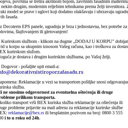
pojeva, površina se tretira akrilnom bojom, završnim fasadnim malterim
li nekim drugim, modernim reljefnim tehnikama prema želji investitora. 
vaki model se prave i uglovi koji dodatno olakšavaju i ubrzavaju ugradn
vih fasada.
z Decoterm EPS panele, ugradnja je brza i jednostavna, bez potrebe za
iplovima, šlajfovanjem ili gletovanjem!
. Kurirskom službom - klikom na dugme „DODAJ U KORPU" dobijat
vid u korpu sa ukupnim iznosom Vašeg računa, kao i troškova za dosta
EX kurirskom služom.
oguća je dostava i drugim kurirskim službama, po Vašoj želji.
. Dogovor - pošaljite upit email-a:
nfo@dekorativnistiroporzafasadu.rs
apomena: Reklamacije u vezi sa transportom pošiljke snosi odgovaraju
urirska služba.
i ne snosimo odgovornost za eventuelna oštećenja ili druge
robleme prilikom transporta.
koliko transport vrši BEX kuriska služba reklamacije za oštećenja ili
ruge probleme prijavite na mail adresu za reklamacije kurirske službe
EX:
reklamacije@bex.rs
ili besplatnim pozivom na broj: 0800 3 555
00
i to u roku od 24h
.
ONLINE KUPOVINA