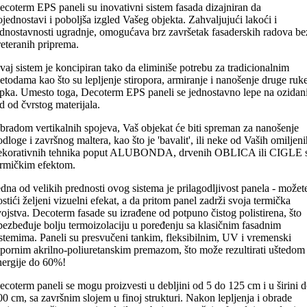
ecoterm EPS paneli su inovativni sistem fasada dizajniran da
ojednostavi i poboljša izgled Vašeg objekta. Zahvaljujući lakoći i
ednostavnosti ugradnje, omogućava brz završetak fasaderskih radova be
reteranih priprema.
vaj sistem je koncipiran tako da eliminiše potrebu za tradicionalnim
etodama kao što su lepljenje stiropora, armiranje i nanošenje druge ruk
epka. Umesto toga, Decoterm EPS paneli se jednostavno lepe na ozidan
id od čvrstog materijala.
bradom vertikalnih spojeva, Vaš objekat će biti spreman za nanošenje
odloge i završnog maltera, kao što je 'bavalit', ili neke od Vaših omiljeni
ekorativnih tehnika poput ALUBONDA, drvenih OBLICA ili CIGLE 
ermičkim efektom.
edna od velikih prednosti ovog sistema je prilagodljivost panela - možet
ostići željeni vizuelni efekat, a da pritom panel zadrži svoja termička
vojstva. Decoterm fasade su izrađene od potpuno čistog polistirena, što
bezbeđuje bolju termoizolaciju u poređenju sa klasičnim fasadnim
istemima. Paneli su presvučeni tankim, fleksibilnim, UV i vremenski
tpornim akrilno-poliuretanskim premazom, što može rezultirati uštedom
nergije do 60%!
ecoterm paneli se mogu proizvesti u debljini od 5 do 125 cm i u širini 
00 cm, sa završnim slojem u finoj strukturi. Nakon lepljenja i obrade