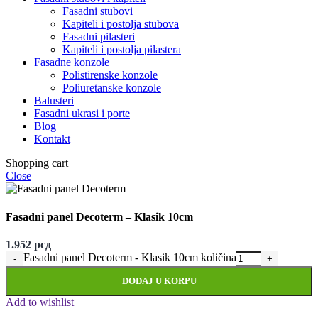
Fasadni stubovi
Kapiteli i postolja stubova
Fasadni pilasteri
Kapiteli i postolja pilastera
Fasadne konzole
Polistirenske konzole
Poliuretanske konzole
Balusteri
Fasadni ukrasi i porte
Blog
Kontakt
Shopping cart
Close
Fasadni panel Decoterm – Klasik 10cm
1.952
рсд
Fasadni panel Decoterm - Klasik 10cm količina
DODAJ U KORPU
Add to wishlist