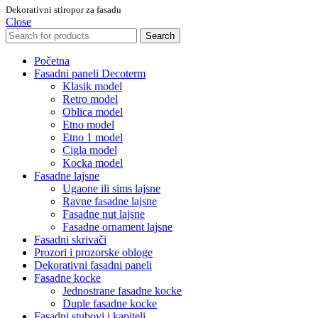
Dekorativni stiropor za fasadu
Close
Search
Početna
Fasadni paneli Decoterm
Klasik model
Retro model
Oblica model
Etno model
Etno 1 model
Cigla model
Kocka model
Fasadne lajsne
Ugaone ili sims lajsne
Ravne fasadne lajsne
Fasadne nut lajsne
Fasadne ornament lajsne
Fasadni skrivači
Prozori i prozorske obloge
Dekorativni fasadni paneli
Fasadne kocke
Jednostrane fasadne kocke
Duple fasadne kocke
Fasadni stubovi i kapiteli