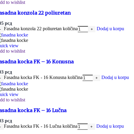
dd to wishlist
asadna konzola 22 poliuretan
05
рсд
Fasadna konzola 22 poliuretan količina
Dodaj u korpu
uick view
dd to wishlist
asadna kocka FK – 16 Konusna
03
рсд
Fasadna kocka FK - 16 Konusna količina
Dodaj u korpu
uick view
dd to wishlist
asadna kocka FK – 16 Lučna
03
рсд
Fasadna kocka FK - 16 Lučna količina
Dodaj u korpu