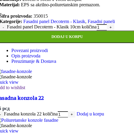
Materijal:
EPS sa akrilno-poliuretanskim premazom.
Šifra proizvoda:
350015
Kategorije:
Fasadni panel Decoterm - Klasik
,
Fasadni paneli
Fasadni panel Decoterm - Klasik 10cm količina
DODAJ U KORPU
Povezani proizvodi
Opis proizvoda
Preuzimanje & Dostava
uick view
dd to wishlist
asadna konzola 22
5
рсд
Fasadna konzola 22 količina
Dodaj u korpu
uick view