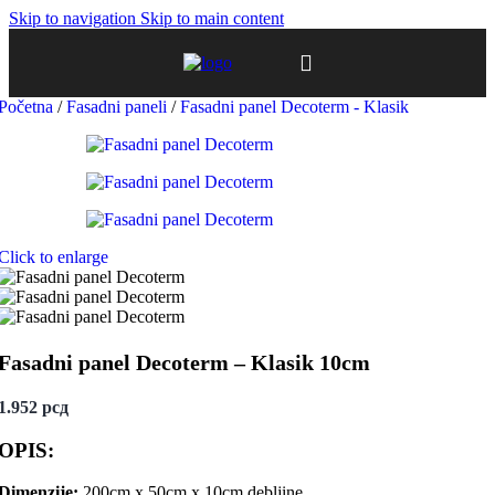
Skip to navigation
Skip to main content
Početna
/
Fasadni paneli
/
Fasadni panel Decoterm - Klasik
Click to enlarge
Fasadni panel Decoterm – Klasik 10cm
1.952
рсд
OPIS:
Dimenzije:
200cm x 50cm x 10cm debljine