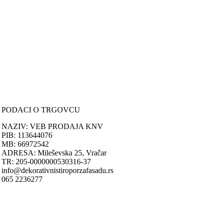
Uputstvo za online kupovinu
Uslovi online kupovine
Reklamacije
PORUČIVANJE I DOSTAVA
Načini plaćanja
Načini isporuke
Politika privatnosti
PODACI O TRGOVCU
NAZIV: VEB PRODAJA KNV
PIB: 113644076
MB: 66972542
ADRESA: Mileševska 25, Vračar
TR: 205-0000000530316-37
info@dekorativnistiroporzafasadu.rs
065 2236277
Nastojimo da budemo što precizniji u opisu proizvoda, prikazu slika i
samih cena, ali ne možemo garantovati da su sve informacije kompletn
i bez grešaka.