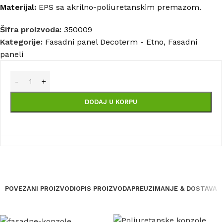
Materijal:
EPS sa akrilno-poliuretanskim premazom.
Šifra proizvoda:
350009
Kategorije:
Fasadni panel Decoterm - Etno
,
Fasadni
paneli
DODAJ U KORPU
POVEZANI PROIZVODI
OPIS PROIZVODA
PREUZIMANJE & DOSTAVA