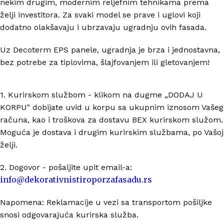
nekim drugim, modernim reljefnim tehnikama prema
želji investitora. Za svaki model se prave i uglovi koji
dodatno olakšavaju i ubrzavaju ugradnju ovih fasada.
Uz Decoterm EPS panele, ugradnja je brza i jednostavna,
bez potrebe za tiplovima, šlajfovanjem ili gletovanjem!
1. Kurirskom službom - klikom na dugme „DODAJ U
KORPU" dobijate uvid u korpu sa ukupnim iznosom Vašeg
računa, kao i troškova za dostavu BEX kurirskom služom.
Moguća je dostava i drugim kurirskim službama, po Vašoj
želji.
2. Dogovor - pošaljite upit email-a:
info@dekorativnistiroporzafasadu.rs
Napomena: Reklamacije u vezi sa transportom pošiljke
snosi odgovarajuća kurirska služba.