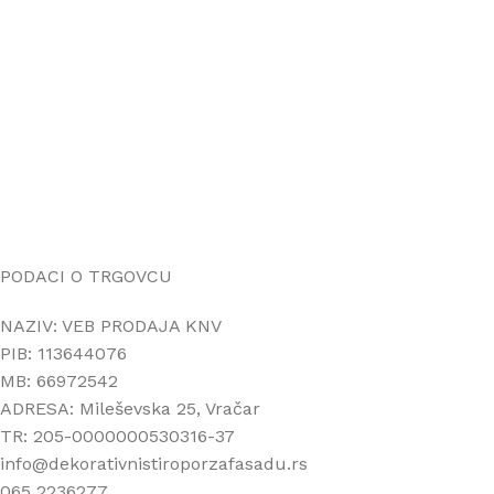
Uputstvo za online kupovinu
Uslovi online kupovine
Reklamacije
PORUČIVANJE I DOSTAVA
Načini plaćanja
Načini isporuke
Politika privatnosti
PODACI O TRGOVCU
NAZIV: VEB PRODAJA KNV
PIB: 113644076
MB: 66972542
ADRESA: Mileševska 25, Vračar
TR: 205-0000000530316-37
info@dekorativnistiroporzafasadu.rs
065 2236277