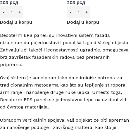
203
рсд
203
рсд
Dodaj u korpu
Dodaj u korpu
Decoterm EPS paneli su inovativni sistem fasada
dizajniran da pojednostavi i poboljša izgled Vašeg objekta.
Zahvaljujući lakoći i jednostavnosti ugradnje, omogućava
brz završetak fasaderskih radova bez preteranih
priprema.
Ovaj sistem je koncipiran tako da eliminiše potrebu za
tradicionalnim metodama kao što su lepljenje stiropora,
armiranje i nanošenje druge ruke lepka. Umesto toga,
Decoterm EPS paneli se jednostavno lepe na ozidani zid
od čvrstog materijala.
Obradom vertikalnih spojeva, Vaš objekat će biti spreman
za nanošenje podloge i završnog maltera, kao što je