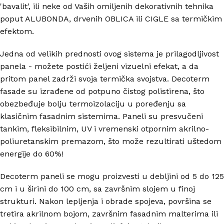
'bavalit', ili neke od Vaših omiljenih dekorativnih tehnika
poput ALUBONDA, drvenih OBLICA ili CIGLE sa termičkim
efektom.
Jedna od velikih prednosti ovog sistema je prilagodljivost
panela - možete postići željeni vizuelni efekat, a da
pritom panel zadrži svoja termička svojstva. Decoterm
fasade su izrađene od potpuno čistog polistirena, što
obezbeđuje bolju termoizolaciju u poređenju sa
klasičnim fasadnim sistemima. Paneli su presvučeni
tankim, fleksibilnim, UV i vremenski otpornim akrilno-
poliuretanskim premazom, što može rezultirati uštedom
energije do 60%!
Decoterm paneli se mogu proizvesti u debljini od 5 do 125
cm i u širini do 100 cm, sa završnim slojem u finoj
strukturi. Nakon lepljenja i obrade spojeva, površina se
tretira akrilnom bojom, završnim fasadnim malterima ili