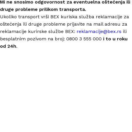
Mi ne snosimo odgovornost za eventuelna oštećenja ili
druge probleme prilikom transporta.
Ukoliko transport vrši BEX kuriska služba reklamacije za
oštećenja ili druge probleme prijavite na mail adresu za
reklamacije kurirske službe BEX:
reklamacije@bex.rs
ili
besplatnim pozivom na broj: 0800 3 555 000
i to u roku
od 24h
.
Nastojimo da budemo što precizniji u opisu proizvoda,
prikazu slika i samih cena, ali ne možemo garantovati da
su sve informacije kompletne i bez grešaka.
Svi artikli prikazani na sajtu su deo naše ponude i ne
podrazumeva da su dostupni u svakom trenutku.
ONLINE KUPOVINA