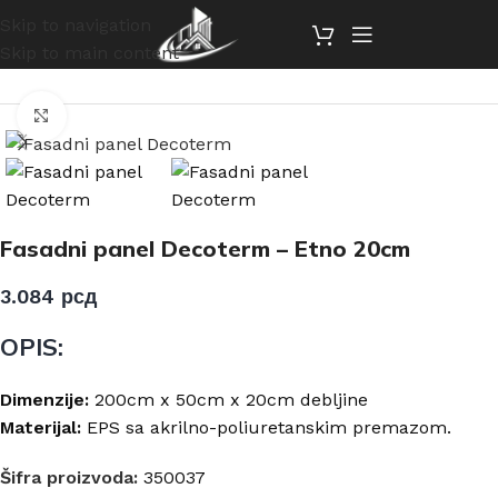
Skip to navigation
Skip to main content
Početna
/
Fasadni paneli
/
Fasadni panel Decoterm - Etno
Click to enlarge
Fasadni panel Decoterm – Etno 20cm
3.084
рсд
OPIS:
Dimenzije:
200cm x 50cm x 20cm debljine
Materijal:
EPS sa akrilno-poliuretanskim premazom.
Šifra proizvoda:
350037