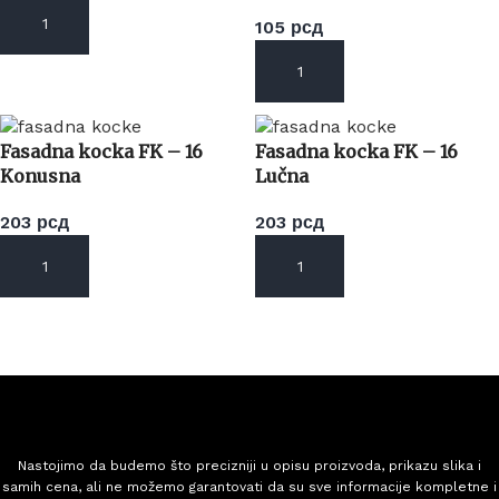
105
рсд
DODAJ U KORPU
DODAJ U KORPU
Fasadna kocka FK – 16
Fasadna kocka FK – 16
Konusna
Lučna
203
рсд
203
рсд
DODAJ U KORPU
DODAJ U KORPU
Nastojimo da budemo što precizniji u opisu proizvoda, prikazu slika i
samih cena, ali ne možemo garantovati da su sve informacije kompletne i