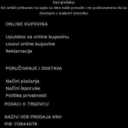
bez grešaka.
Svi artikli prikazani na sajtu su deo naše ponude i ne podrazumeva da su
dostupni u svakom trenutku.
ONLINE KUPOVINA
Uputstvo za online kupovinu
Uslovi online kupovine
Reklamacije
PORUČIVANJE I DOSTAVA
Načini plaćanja
Načini isporuke
Politika privatnosti
PODACI O TRGOVCU
NAZIV: VEB PRODAJA KNV
PIB: 113644076