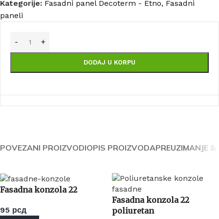
Kategorije:
Fasadni panel Decoterm - Etno
,
Fasadni
paneli
DODAJ U KORPU
POVEZANI PROIZVODI
OPIS PROIZVODA
PREUZIMANJE &
Fasadna konzola 22
Fasadna konzola 22
95
рсд
poliuretan