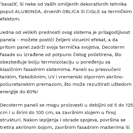
'bavalit', ili neke od Vaših omiljenih dekorativnih tehnika
poput ALUBONDA, drvenih OBLICA ili CIGLE sa termičkim
efektom.
Jedna od velikih prednosti ovog sistema je prilagodljivost
panela - možete postići željeni vizuelni efekat, a da
pritom panel zadrži svoja termička svojstva. Decoterm
fasade su izrađene od potpuno čistog polistirena, što
obezbeđuje bolju termoizolaciju u poređenju sa
klasičnim fasadnim sistemima. Paneli su presvučeni
tankim, fleksibilnim, UV i vremenski otpornim akrilno-
poliuretanskim premazom, što može rezultirati uštedom
energije do 60%!
Decoterm paneli se mogu proizvesti u debljini od 5 do 125
cm i u širini do 100 cm, sa završnim slojem u finoj
strukturi. Nakon lepljenja i obrade spojeva, površina se
tretira akrilnom bojom, završnim fasadnim malterima ili