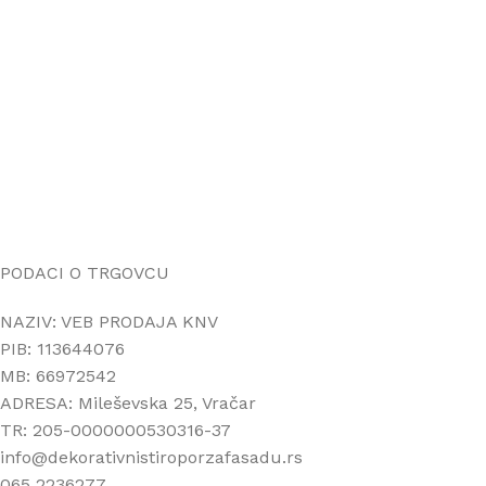
Uputstvo za online kupovinu
Uslovi online kupovine
Reklamacije
PORUČIVANJE I DOSTAVA
Načini plaćanja
Načini isporuke
Politika privatnosti
PODACI O TRGOVCU
NAZIV: VEB PRODAJA KNV
PIB: 113644076
MB: 66972542
ADRESA: Mileševska 25, Vračar
TR: 205-0000000530316-37
info@dekorativnistiroporzafasadu.rs
065 2236277