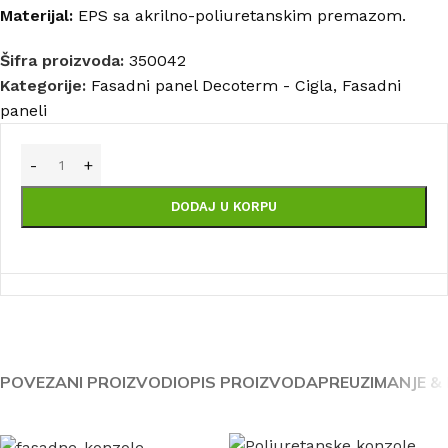
Materijal:
EPS sa akrilno-poliuretanskim premazom.
Šifra proizvoda:
350042
Kategorije:
Fasadni panel Decoterm - Cigla
,
Fasadni
paneli
DODAJ U KORPU
POVEZANI PROIZVODI
OPIS PROIZVODA
PREUZIMANJE &