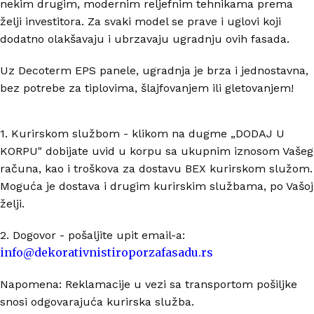
nekim drugim, modernim reljefnim tehnikama prema
želji investitora. Za svaki model se prave i uglovi koji
dodatno olakšavaju i ubrzavaju ugradnju ovih fasada.
Uz Decoterm EPS panele, ugradnja je brza i jednostavna,
bez potrebe za tiplovima, šlajfovanjem ili gletovanjem!
1. Kurirskom službom - klikom na dugme „DODAJ U
KORPU" dobijate uvid u korpu sa ukupnim iznosom Vašeg
računa, kao i troškova za dostavu BEX kurirskom služom.
Moguća je dostava i drugim kurirskim službama, po Vašoj
želji.
2. Dogovor - pošaljite upit email-a:
info@dekorativnistiroporzafasadu.rs
Napomena: Reklamacije u vezi sa transportom pošiljke
snosi odgovarajuća kurirska služba.