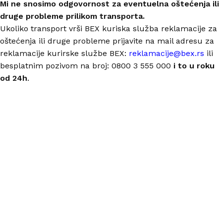
Mi ne snosimo odgovornost za eventuelna oštećenja ili
druge probleme prilikom transporta.
Ukoliko transport vrši BEX kuriska služba reklamacije za
oštećenja ili druge probleme prijavite na mail adresu za
reklamacije kurirske službe BEX:
reklamacije@bex.rs
ili
besplatnim pozivom na broj: 0800 3 555 000
i to u roku
od 24h
.
Nastojimo da budemo što precizniji u opisu proizvoda,
prikazu slika i samih cena, ali ne možemo garantovati da
su sve informacije kompletne i bez grešaka.
Svi artikli prikazani na sajtu su deo naše ponude i ne
podrazumeva da su dostupni u svakom trenutku.
ONLINE KUPOVINA