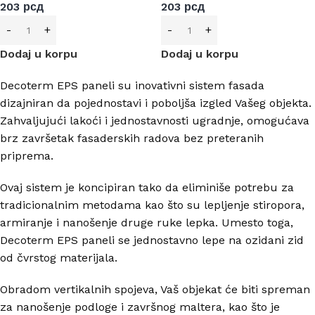
203
рсд
203
рсд
Dodaj u korpu
Dodaj u korpu
Decoterm EPS paneli su inovativni sistem fasada
dizajniran da pojednostavi i poboljša izgled Vašeg objekta.
Zahvaljujući lakoći i jednostavnosti ugradnje, omogućava
brz završetak fasaderskih radova bez preteranih
priprema.
Ovaj sistem je koncipiran tako da eliminiše potrebu za
tradicionalnim metodama kao što su lepljenje stiropora,
armiranje i nanošenje druge ruke lepka. Umesto toga,
Decoterm EPS paneli se jednostavno lepe na ozidani zid
od čvrstog materijala.
Obradom vertikalnih spojeva, Vaš objekat će biti spreman
za nanošenje podloge i završnog maltera, kao što je