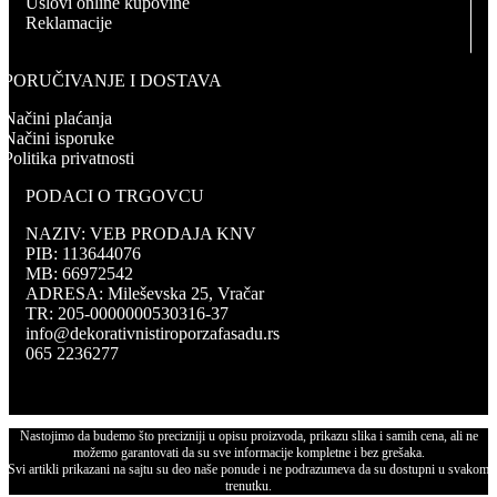
Uslovi online kupovine
Reklamacije
PORUČIVANJE I DOSTAVA
Načini plaćanja
Načini isporuke
Politika privatnosti
PODACI O TRGOVCU
NAZIV: VEB PRODAJA KNV
PIB: 113644076
MB: 66972542
ADRESA: Mileševska 25, Vračar
TR: 205-0000000530316-37
info@dekorativnistiroporzafasadu.rs
065 2236277
Nastojimo da budemo što precizniji u opisu proizvoda, prikazu slika i samih cena, ali ne
možemo garantovati da su sve informacije kompletne i bez grešaka.
Svi artikli prikazani na sajtu su deo naše ponude i ne podrazumeva da su dostupni u svakom
trenutku.