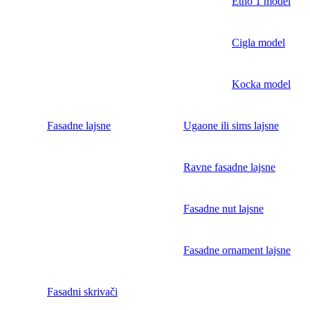
Etno 1 model
Cigla model
Kocka model
Fasadne lajsne
Ugaone ili sims lajsne
Ravne fasadne lajsne
Fasadne nut lajsne
Fasadne ornament lajsne
Fasadni skrivači