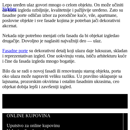
Lepo uređen ulaz govori mnogo o celom objektu. On može učiniti
Sidebar
da kuća izgleda ozbiljnije, kvalitetnije i pažljivije uređeno. Zato su
fasadne porte odličan izbor za porodične kuće, vile, apartmane,
poslovne objekte i sve fasade kojima je potreban jači dekorativni
akcenat.
Nekada nije potrebno menjati celu fasadu da bi objekat izgledao
drugačije. Dovoljno je naglasiti najvažniji deo — ulaz.
Fasadne porte
su dekorativni detalj koji ulazu daje luksuzan, skladan
i reprezentativan izgled. One uokviruju vrata, ističu arhitekturu kuće
i čine da fasada izgleda mnogo bogatije.
Bilo da se radi o novoj fasadi ili renoviranju starog objekta, porta
oko ulaza može napraviti veliku razliku. Uz pravilno uklapanje sa
lajsnama, prozorskim okvirima i ostalim fasadnim ukrasima, ceo
objekat dobija lepši i završeniji izgled.
ONLINE KUPOVINA
Uputstvo za online kupovinu