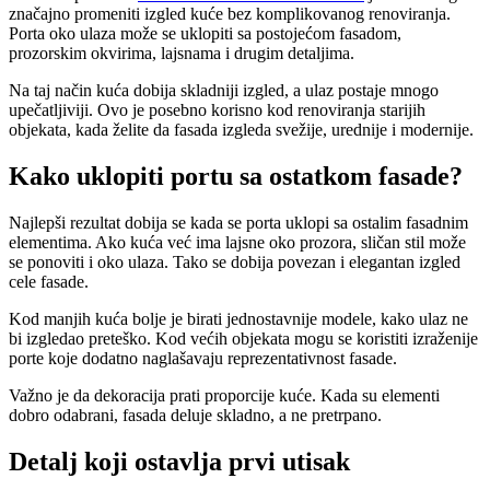
značajno promeniti izgled kuće bez komplikovanog renoviranja.
Porta oko ulaza može se uklopiti sa postojećom fasadom,
prozorskim okvirima, lajsnama i drugim detaljima.
Na taj način kuća dobija skladniji izgled, a ulaz postaje mnogo
upečatljiviji. Ovo je posebno korisno kod renoviranja starijih
objekata, kada želite da fasada izgleda svežije, urednije i modernije.
Kako uklopiti portu sa ostatkom fasade?
Najlepši rezultat dobija se kada se porta uklopi sa ostalim fasadnim
elementima. Ako kuća već ima lajsne oko prozora, sličan stil može
se ponoviti i oko ulaza. Tako se dobija povezan i elegantan izgled
cele fasade.
Kod manjih kuća bolje je birati jednostavnije modele, kako ulaz ne
bi izgledao preteško. Kod većih objekata mogu se koristiti izraženije
porte koje dodatno naglašavaju reprezentativnost fasade.
Važno je da dekoracija prati proporcije kuće. Kada su elementi
dobro odabrani, fasada deluje skladno, a ne pretrpano.
Detalj koji ostavlja prvi utisak