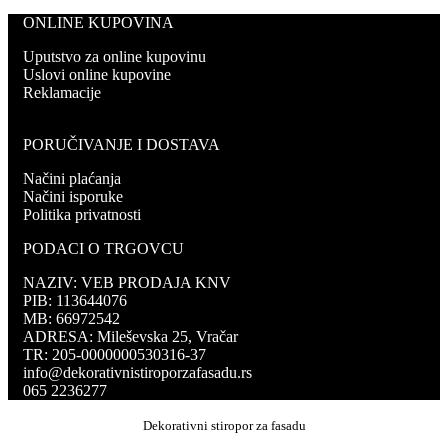
ONLINE KUPOVINA
Uputstvo za online kupovinu
Uslovi online kupovine
Reklamacije
PORUČIVANJE I DOSTAVA
Načini plaćanja
Načini isporuke
Politika privatnosti
PODACI O TRGOVCU
NAZIV: VEB PRODAJA KNV
PIB: 113644076
MB: 66972542
ADRESA: Mileševska 25, Vračar
TR: 205-0000000530316-37
info@dekorativnistiroporzafasadu.rs
065 2236277
Dekorativni stiropor za fasadu