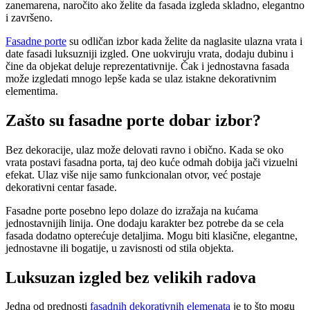
zanemarena, naročito ako želite da fasada izgleda skladno, elegantno
i završeno.
Fasadne porte
su odličan izbor kada želite da naglasite ulazna vrata i
date fasadi luksuzniji izgled. One uokviruju vrata, dodaju dubinu i
čine da objekat deluje reprezentativnije. Čak i jednostavna fasada
može izgledati mnogo lepše kada se ulaz istakne dekorativnim
elementima.
Zašto su fasadne porte dobar izbor?
Bez dekoracije, ulaz može delovati ravno i obično. Kada se oko
vrata postavi fasadna porta, taj deo kuće odmah dobija jači vizuelni
efekat. Ulaz više nije samo funkcionalan otvor, već postaje
dekorativni centar fasade.
Fasadne porte posebno lepo dolaze do izražaja na kućama
jednostavnijih linija. One dodaju karakter bez potrebe da se cela
fasada dodatno opterećuje detaljima. Mogu biti klasične, elegantne,
jednostavne ili bogatije, u zavisnosti od stila objekta.
Luksuzan izgled bez velikih radova
Jedna od prednosti
fasadnih dekorativnih elemenata
je to što mogu