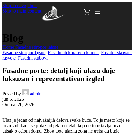
Skip to navigation
Skip to main content
Blog
Home
/
Fasadne stiropor lajsne
Fasadne stiropor lajsne
,
Fasadni dekorativni kamen
,
Fasadni skrivaci
rasvete
,
Fasadni stubovi
Fasadne porte: detalj koji ulazu daje
luksuzan i reprezentativan izgled
Posted by
admin
jun 5, 2026
On maj 20, 2026
Ulaz je jedan od najvažnijih delova svake kuće. To je mesto koje se
prvo vidi kada se prilazi objektu i detalj koji često ostavlja prvi
utisak o celom domu. Zbog toga ulazna zona ne treba da bude