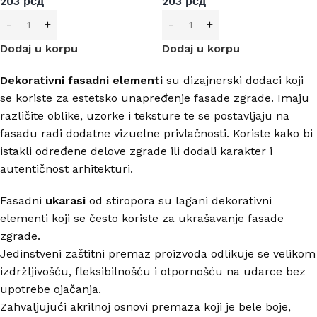
203
рсд
203
рсд
Dodaj u korpu
Dodaj u korpu
Dekorativni fasadni
elementi
su dizajnerski dodaci koji
se koriste za estetsko unapređenje fasade zgrade. Imaju
različite oblike, uzorke i teksture te se postavljaju na
fasadu radi dodatne vizuelne privlačnosti. Koriste kako bi
istakli određene delove zgrade ili dodali karakter i
autentičnost arhitekturi.
Fasadni
ukarasi
od stiropora su lagani dekorativni
elementi koji se često koriste za ukrašavanje fasade
zgrade.
Jedinstveni zaštitni premaz proizvoda odlikuje se velikom
izdržljivošću, fleksibilnošću i otpornošću na udarce bez
upotrebe ojačanja.
Zahvaljujući akrilnoj osnovi premaza koji je bele boje,