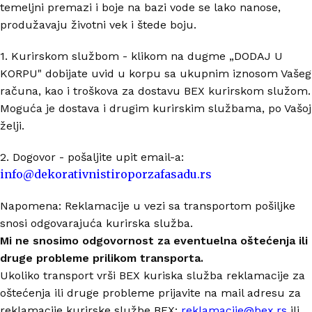
temeljni premazi i boje na bazi vode se lako nanose,
produžavaju životni vek i štede boju.
1. Kurirskom službom - klikom na dugme „DODAJ U
KORPU" dobijate uvid u korpu sa ukupnim iznosom Vašeg
računa, kao i troškova za dostavu BEX kurirskom služom.
Moguća je dostava i drugim kurirskim službama, po Vašoj
želji.
2. Dogovor - pošaljite upit email-a:
info@dekorativnistiroporzafasadu.rs
Napomena: Reklamacije u vezi sa transportom pošiljke
snosi odgovarajuća kurirska služba.
Mi ne snosimo odgovornost za eventuelna oštećenja ili
druge probleme prilikom transporta.
Ukoliko transport vrši BEX kuriska služba reklamacije za
oštećenja ili druge probleme prijavite na mail adresu za
reklamacije kurirske službe BEX:
reklamacije@bex.rs
ili