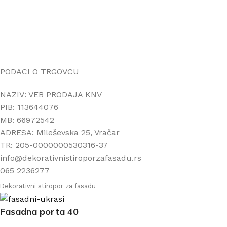
PORUČIVANJE I DOSTAVA
Načini plaćanja
Načini isporuke
Politika privatnosti
PODACI O TRGOVCU
NAZIV: VEB PRODAJA KNV
PIB: 113644076
MB: 66972542
ADRESA: Mileševska 25, Vračar
TR: 205-0000000530316-37
info@dekorativnistiroporzafasadu.rs
065 2236277
Dekorativni stiropor za fasadu
Fasadna porta 40