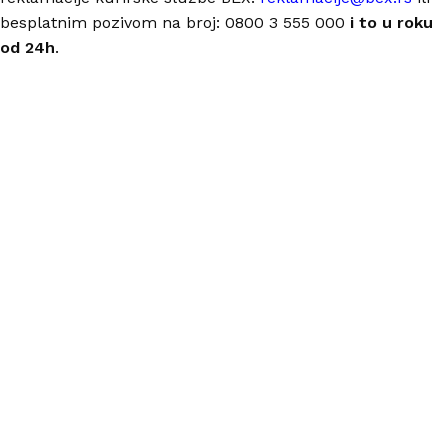
besplatnim pozivom na broj: 0800 3 555 000
i to u roku
od 24h
.
Nastojimo da budemo što precizniji u opisu proizvoda,
prikazu slika i samih cena, ali ne možemo garantovati da
su sve informacije kompletne i bez grešaka.
Svi artikli prikazani na sajtu su deo naše ponude i ne
podrazumeva da su dostupni u svakom trenutku.
ONLINE KUPOVINA
Uputstvo za online kupovinu
Uslovi online kupovine
Reklamacije