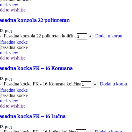
uick view
dd to wishlist
asadna konzola 22 poliuretan
05
рсд
Fasadna konzola 22 poliuretan količina
Dodaj u korpu
uick view
dd to wishlist
asadna kocka FK – 16 Konusna
03
рсд
Fasadna kocka FK - 16 Konusna količina
Dodaj u korpu
uick view
dd to wishlist
asadna kocka FK – 16 Lučna
03
рсд
Fasadna kocka FK - 16 Lučna količina
Dodaj u korpu