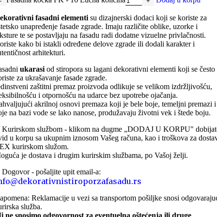
ekorativni fasadni
elementi
su dizajnerski dodaci koji se koriste za
stetsko unapređenje fasade zgrade. Imaju različite oblike, uzorke i
eksture te se postavljaju na fasadu radi dodatne vizuelne privlačnosti.
oriste kako bi istakli određene delove zgrade ili dodali karakter i
tentičnost arhitekturi.
asadni
ukarasi
od stiropora su lagani dekorativni elementi koji se često
oriste za ukrašavanje fasade zgrade.
edinstveni zaštitni premaz proizvoda odlikuje se velikom izdržljivošću,
leksibilnošću i otpornošću na udarce bez upotrebe ojačanja.
ahvaljujući akrilnoj osnovi premaza koji je bele boje, temeljni premazi i
oje na bazi vode se lako nanose, produžavaju životni vek i štede boju.
. Kurirskom službom - klikom na dugme „DODAJ U KORPU" dobijat
vid u korpu sa ukupnim iznosom Vašeg računa, kao i troškova za dosta
EX kurirskom služom.
oguća je dostava i drugim kurirskim službama, po Vašoj želji.
. Dogovor - pošaljite upit email-a:
nfo@dekorativnistiroporzafasadu.rs
apomena: Reklamacije u vezi sa transportom pošiljke snosi odgovaraju
urirska služba.
i ne snosimo odgovornost za eventuelna oštećenja ili druge