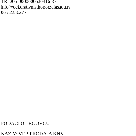
TR: 205-0000000530316-37
info@dekorativnistiroporzafasadu.rs
065 2236277
Nastojimo da budemo što precizniji u opisu proizvoda, prikazu slika i
samih cena, ali ne možemo garantovati da su sve informacije kompletn
i bez grešaka.
Svi artikli prikazani na sajtu su deo naše ponude i ne podrazumeva da
su dostupni u svakom trenutku.
ONLINE KUPOVINA
Uputstvo za online kupovinu
Uslovi online kupovine
Reklamacije
PORUČIVANJE I DOSTAVA
Načini plaćanja
Načini isporuke
Politika privatnosti
PODACI O TRGOVCU
NAZIV: VEB PRODAJA KNV