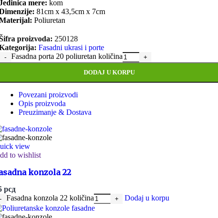
Jedinica mere:
kom
Dimenzije:
81cm x 43,5cm x 7cm
Materijal:
Poliuretan
Šifra proizvoda:
250128
Kategorija:
Fasadni ukrasi i porte
Fasadna porta 20 poliuretan količina
DODAJ U KORPU
Povezani proizvodi
Opis proizvoda
Preuzimanje & Dostava
uick view
dd to wishlist
asadna konzola 22
5
рсд
Fasadna konzola 22 količina
Dodaj u korpu