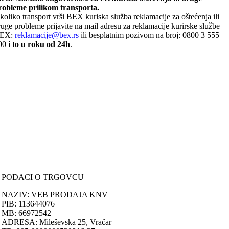
robleme prilikom transporta.
koliko transport vrši BEX kuriska služba reklamacije za oštećenja ili
ruge probleme prijavite na mail adresu za reklamacije kurirske službe
EX:
reklamacije@bex.rs
ili besplatnim pozivom na broj: 0800 3 555
00
i to u roku od 24h
.
ONLINE KUPOVINA
Uputstvo za online kupovinu
Uslovi online kupovine
Reklamacije
PORUČIVANJE I DOSTAVA
Načini plaćanja
Načini isporuke
Politika privatnosti
PODACI O TRGOVCU
NAZIV: VEB PRODAJA KNV
PIB: 113644076
MB: 66972542
ADRESA: Mileševska 25, Vračar