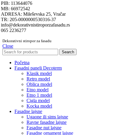
PIB: 113644076
MB: 66972542
ADRESA: Mileševska 25, Vračar
TR: 205-0000000530316-37
info@dekorativnistiroporzafasadu.rs
065 2236277
Dekorativni stiropor za fasadu
Close
Search
Početna
Fasadni paneli Decoterm
Klasik model
Retro model
Oblica model
Etno model
Etno 1 model
Cigla model
Kocka model
Fasadne lajsne
Ugaone ili sims lajsne
Ravne fasadne lajsne
Fasadne nut lajsne
Fasadne ornament lajsne