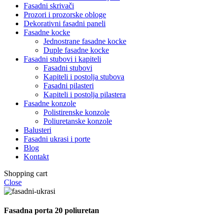
Fasadni skrivači
Prozori i prozorske obloge
Dekorativni fasadni paneli
Fasadne kocke
Jednostrane fasadne kocke
Duple fasadne kocke
Fasadni stubovi i kapiteli
Fasadni stubovi
Kapiteli i postolja stubova
Fasadni pilasteri
Kapiteli i postolja pilastera
Fasadne konzole
Polistirenske konzole
Poliuretanske konzole
Balusteri
Fasadni ukrasi i porte
Blog
Kontakt
Shopping cart
Close
Fasadna porta 20 poliuretan