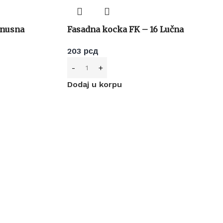
onusna
Fasadna kocka FK – 16 Lučna
203
рсд
Dodaj u korpu