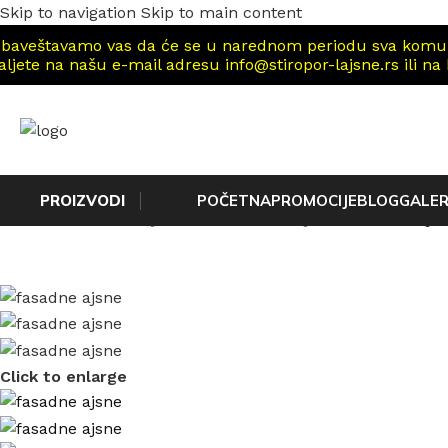
Skip to navigation
Skip to main content
baveštavamo vas da će se u narednom periodu sva komunika
aljete na našu e-mail adresu info@stiropor-lajsne.rs ili na
PROIZVODI
POČETNA
PROMOCIJE
BLOG
GALER
Početna
/
Fasadne lajsne
/
Fasadne nut lajsne
/
Fasadna lajs
Click to enlarge