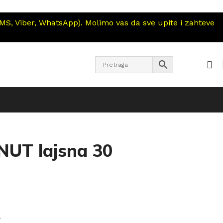
S, Viber, WhatsApp). Molimo vas da sve upite i zahteve
NUT lajsna 30
l