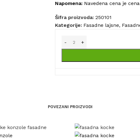
Napomena:
Navedena cena je cena 
Šifra proizvoda:
250101
Kategorije:
Fasadne lajsne
,
Fasadne
POVEZANI PROIZVODI