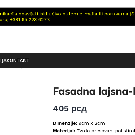
cija obavljati isključivo putem e-maila ili porukama (SM
 broj +381 65 223 6277.
IJA
KONTAKT
na-NUT lajsna 30
Fasadna lajsna-
405
рсд
Dimenzije:
9cm x 2cm
Materijal:
Tvrdo presovani polistiro