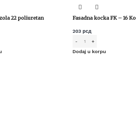
ola 22 poliuretan
Fasadna kocka FK – 16 K
203
рсд
u
Dodaj u korpu