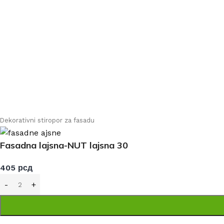
Reklamacije
Nastojimo da budemo što precizniji u opisu proiz
Svi artikli prikazani 
Dekorativni stiropor za fasadu
Fasadna lajsna-NUT lajsna 30
405
рсд