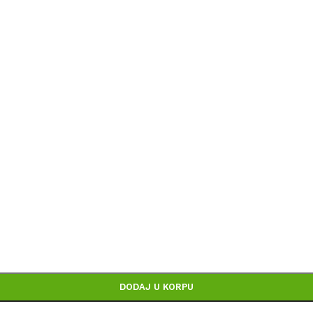
Politika privatnosti
voda, prikazu slika i samih cena, ali ne možemo garantova
na sajtu su deo naše ponude i ne podrazumeva da su dostu
DODAJ U KORPU