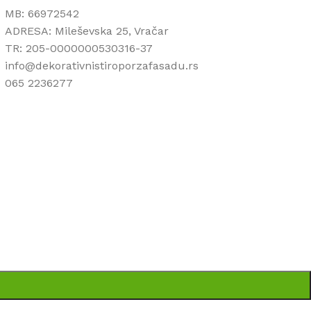
MB: 66972542
ADRESA: Mileševska 25, Vračar
TR: 205-0000000530316-37
info@dekorativnistiroporzafasadu.rs
065 2236277
ti da su sve informacije kompletne i bez grešaka.
pni u svakom trenutku.