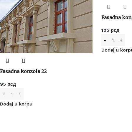
Fasadna konz
105
рсд
Dodaj u korp
Fasadna konzola 22
95
рсд
Dodaj u korpu