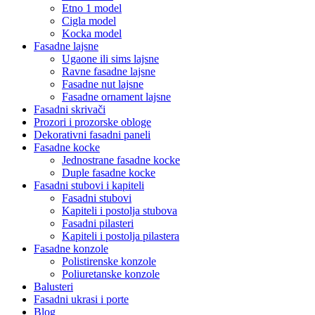
Etno 1 model
Cigla model
Kocka model
Fasadne lajsne
Ugaone ili sims lajsne
Ravne fasadne lajsne
Fasadne nut lajsne
Fasadne ornament lajsne
Fasadni skrivači
Prozori i prozorske obloge
Dekorativni fasadni paneli
Fasadne kocke
Jednostrane fasadne kocke
Duple fasadne kocke
Fasadni stubovi i kapiteli
Fasadni stubovi
Kapiteli i postolja stubova
Fasadni pilasteri
Kapiteli i postolja pilastera
Fasadne konzole
Polistirenske konzole
Poliuretanske konzole
Balusteri
Fasadni ukrasi i porte
Blog