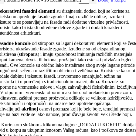
ekorativni fasadni elementi
su dizajnerski dodaci koji se koriste za
stetsko unapređenje fasade zgrade. Imaju različite oblike, uzorke i
eksture te se postavljaju na fasadu radi dodatne vizuelne privlačnosti.
oriste kako bi istakli određene delove zgrade ili dodali karakter i
tentičnost arhitekturi.
asadne konzole
od stiropora su lagani dekorativni elementi koji se čest
oriste za ukrašavanje fasade zgrade. Izrađene su od ekspandiranog
listirena (
stiropora
) i imaju sposobnost imitiranja različitih materijala
oput kamena, drveta ili betona, pružajući tako estetski privlačan izgled
asadi. Ove konzole su obično lako instalirane zbog svoje lagane prirode 
ogućnosti sečenja u različitim oblicima i veličinama. Koriste se kako bi
odale dubinu i teksturu fasadi, istovremeno smanjujući težinu na
onstrukciji u poređenju s tradicionalnim materijalima. Konzole su
tporne na vremenske uslove i vlagu zahvaljujući fleksibilnim, izdržljivi
V otpornim i vremenski otpornim akrilnio-poliuretanskim premazom.
edinstveni zaštitni premaz proizvoda odlikuje se velikom izdržljivošću,
leksibilnošću i otpornošću na udarce bez upotrebe ojačanja.
ahvaljujući
akrilnoj
osnovi premaza koji je bele boje, temeljni premazi 
oje na bazi vode se lako nanose, produžavaju životni vek i štede boju.
. Kurirskom službom - klikom na dugme „DODAJ U KORPU" dobijat
vid u korpu sa ukupnim iznosom Vašeg računa, kao i troškova za dosta
EX kurirskom služom.