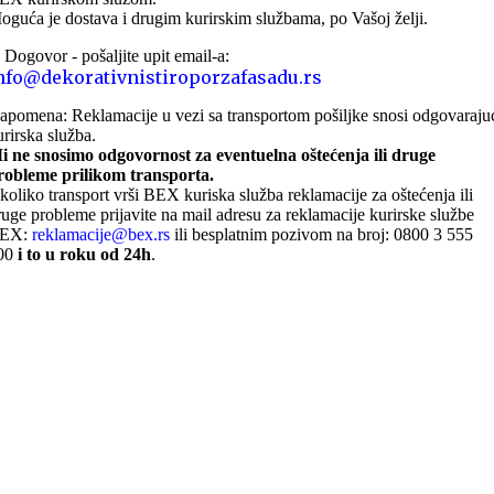
oguća je dostava i drugim kurirskim službama, po Vašoj želji.
. Dogovor - pošaljite upit email-a:
nfo@dekorativnistiroporzafasadu.rs
apomena: Reklamacije u vezi sa transportom pošiljke snosi odgovaraju
urirska služba.
i ne snosimo odgovornost za eventuelna oštećenja ili druge
robleme prilikom transporta.
koliko transport vrši BEX kuriska služba reklamacije za oštećenja ili
ruge probleme prijavite na mail adresu za reklamacije kurirske službe
EX:
reklamacije@bex.rs
ili besplatnim pozivom na broj: 0800 3 555
00
i to u roku od 24h
.
ONLINE KUPOVINA
Uputstvo za online kupovinu
Uslovi online kupovine
Reklamacije
PORUČIVANJE I DOSTAVA
Načini plaćanja
Načini isporuke