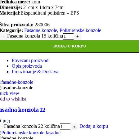
Jedinica mere:
kom
Dimenzije:
21cm x 14cm x 7cm
Materijal:
Ekspandirani polistiren – EPS
Šifra proizvoda:
280006
Kategorije:
Fasadne konzole
,
Polistirenske konzole
Fasadna konzola 15 količina
DODAJ U KORPU
Povezani proizvodi
Opis proizvoda
Preuzimanje & Dostava
uick view
dd to wishlist
asadna konzola 22
5
рсд
Fasadna konzola 22 količina
Dodaj u korpu