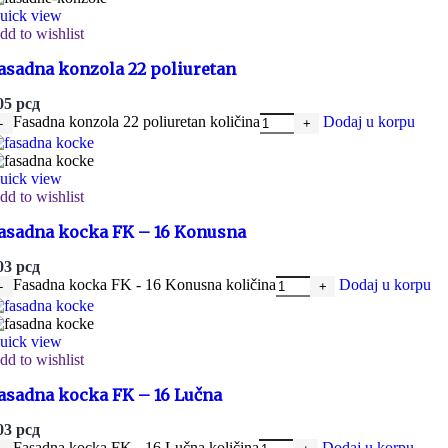
uick view
dd to wishlist
asadna konzola 22 poliuretan
05
рсд
Fasadna konzola 22 poliuretan količina
Dodaj u korpu
uick view
dd to wishlist
asadna kocka FK – 16 Konusna
03
рсд
Fasadna kocka FK - 16 Konusna količina
Dodaj u korpu
uick view
dd to wishlist
asadna kocka FK – 16 Lučna
03
рсд
Fasadna kocka FK - 16 Lučna količina
Dodaj u korpu