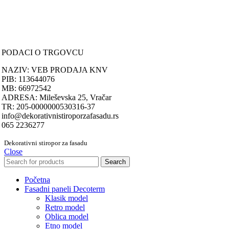
Načini plaćanja
Načini isporuke
Politika privatnosti
PODACI O TRGOVCU
NAZIV: VEB PRODAJA KNV
PIB: 113644076
MB: 66972542
ADRESA: Mileševska 25, Vračar
TR: 205-0000000530316-37
info@dekorativnistiroporzafasadu.rs
065 2236277
Dekorativni stiropor za fasadu
Close
Search
Početna
Fasadni paneli Decoterm
Klasik model
Retro model
Oblica model
Etno model