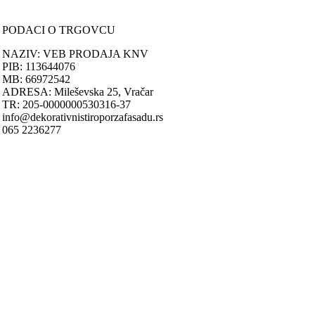
Politika privatnosti
PODACI O TRGOVCU
NAZIV: VEB PRODAJA KNV
PIB: 113644076
MB: 66972542
ADRESA: Mileševska 25, Vračar
TR: 205-0000000530316-37
info@dekorativnistiroporzafasadu.rs
065 2236277
Nastojimo da budemo što precizniji u opisu proizvoda, prikazu slika i
samih cena, ali ne možemo garantovati da su sve informacije kompletn
i bez grešaka.
Svi artikli prikazani na sajtu su deo naše ponude i ne podrazumeva da
su dostupni u svakom trenutku.
ONLINE KUPOVINA
Uputstvo za online kupovinu
Uslovi online kupovine
Reklamacije
PORUČIVANJE I DOSTAVA